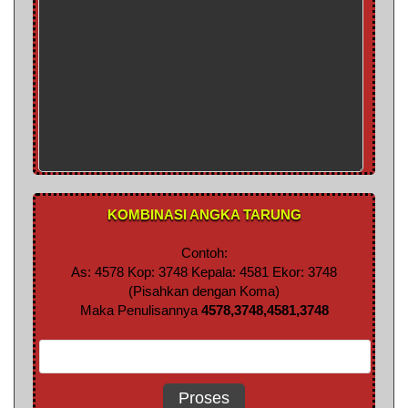
KOMBINASI ANGKA TARUNG
Contoh:
As: 4578 Kop: 3748 Kepala: 4581 Ekor: 3748
(Pisahkan dengan Koma)
Maka Penulisannya
4578,3748,4581,3748