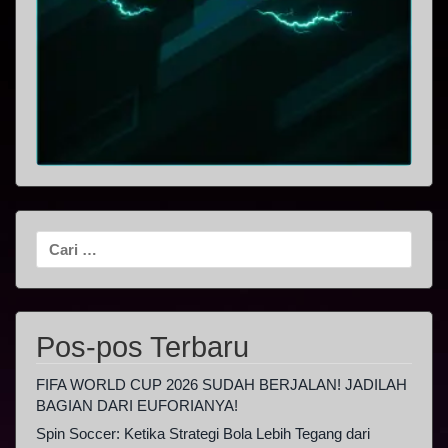
Cari
untuk:
Pos-pos Terbaru
FIFA WORLD CUP 2026 SUDAH BERJALAN! JADILAH
BAGIAN DARI EUFORIANYA!
Spin Soccer: Ketika Strategi Bola Lebih Tegang dari