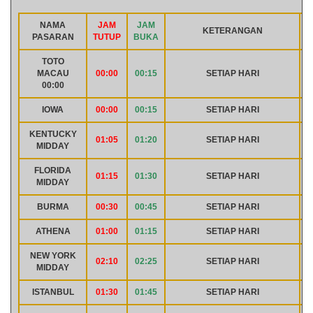
NAMA
JAM
JAM
KETERANGAN
PASARAN
TUTUP
BUKA
TOTO
MACAU
00:00
00:15
SETIAP HARI
00:00
IOWA
00:00
00:15
SETIAP HARI
KENTUCKY
01:05
01:20
SETIAP HARI
MIDDAY
FLORIDA
01:15
01:30
SETIAP HARI
MIDDAY
BURMA
00:30
00:45
SETIAP HARI
ATHENA
01:00
01:15
SETIAP HARI
NEW YORK
02:10
02:25
SETIAP HARI
MIDDAY
ISTANBUL
01:30
01:45
SETIAP HARI