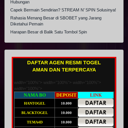
Hubungan
Capek Bermain Sendirian? STREAM N’ SPIN Solusinya!
Rahasia Menang Besar di SBOBET yang Jarang
Diketahui Pemain
Harapan Besar di Balik Satu Tombol Spin
DAFTAR AGEN RESMI TOGEL
AMAN DAN TERPERCAYA
width="100%"> width="100%"> width="100%">
width="100%">
NAMA BO
DEPOSIT
LINK
HANTOGEL
10.000
BLACKTOGEL
10.000
TEMA4D
10.000