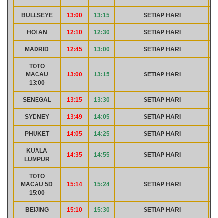
BULLSEYE
13:00
13:15
SETIAP HARI
HOI AN
12:10
12:30
SETIAP HARI
MADRID
12:45
13:00
SETIAP HARI
TOTO
MACAU
13:00
13:15
SETIAP HARI
13:00
SENEGAL
13:15
13:30
SETIAP HARI
SYDNEY
13:49
14:05
SETIAP HARI
PHUKET
14:05
14:25
SETIAP HARI
KUALA
14:35
14:55
SETIAP HARI
LUMPUR
TOTO
MACAU 5D
15:14
15:24
SETIAP HARI
15:00
BEIJING
15:10
15:30
SETIAP HARI