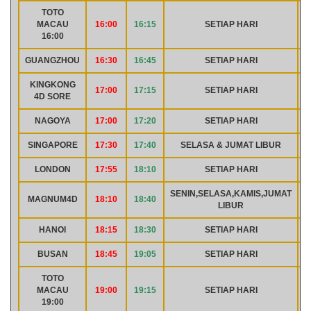
TOTO
MACAU
16:00
16:15
SETIAP HARI
16:00
GUANGZHOU
16:30
16:45
SETIAP HARI
KINGKONG
17:00
17:15
SETIAP HARI
4D SORE
NAGOYA
17:00
17:20
SETIAP HARI
SINGAPORE
17:30
17:40
SELASA & JUMAT LIBUR
LONDON
17:55
18:10
SETIAP HARI
SENIN,SELASA,KAMIS,JUMAT
MAGNUM4D
18:10
18:40
LIBUR
HANOI
18:15
18:30
SETIAP HARI
BUSAN
18:45
19:05
SETIAP HARI
TOTO
MACAU
19:00
19:15
SETIAP HARI
19:00