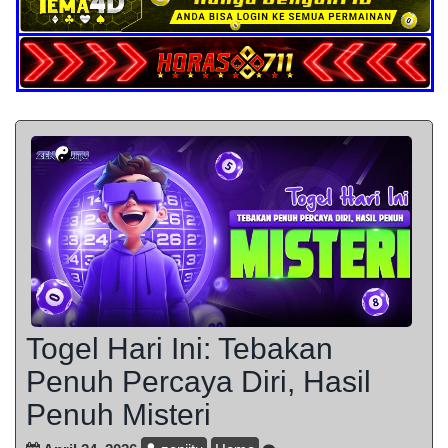
Togel Hari Ini: Tebakan
Penuh Percaya Diri, Hasil
Penuh Misteri