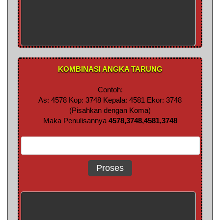
KOMBINASI ANGKA TARUNG
Contoh:
As: 4578 Kop: 3748 Kepala: 4581 Ekor: 3748
(Pisahkan dengan Koma)
Maka Penulisannya
4578,3748,4581,3748