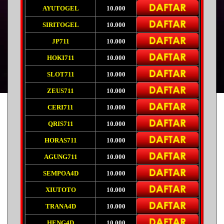
AYUTOGEL
10.000
SIRITOGEL
10.000
JP711
10.000
HOKI711
10.000
SLOT711
10.000
ZEUS711
10.000
CERI711
10.000
QRIS711
10.000
HORAS711
10.000
AGUNG711
10.000
SEMPOA4D
10.000
XIUTOTO
10.000
TRANA4D
10.000
HENG4D
10.000