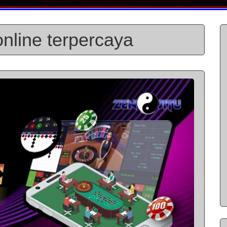
online terpercaya