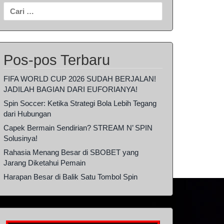
Cari
untuk:
Pos-pos Terbaru
FIFA WORLD CUP 2026 SUDAH BERJALAN!
JADILAH BAGIAN DARI EUFORIANYA!
Spin Soccer: Ketika Strategi Bola Lebih Tegang
dari Hubungan
Capek Bermain Sendirian? STREAM N’ SPIN
Solusinya!
Rahasia Menang Besar di SBOBET yang
Jarang Diketahui Pemain
Harapan Besar di Balik Satu Tombol Spin