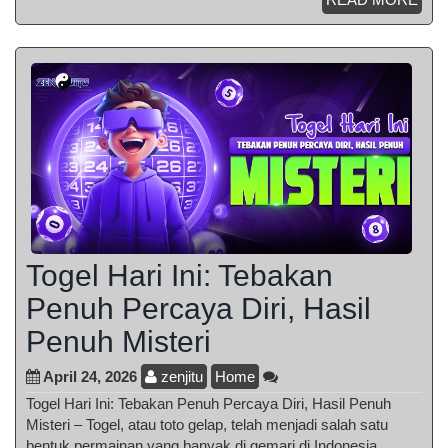
Togel Hari Ini: Tebakan
Penuh Percaya Diri, Hasil
Penuh Misteri
April 24, 2026
zenjitu
Home
Togel Hari Ini: Tebakan Penuh Percaya Diri, Hasil Penuh
Misteri – Togel, atau toto gelap, telah menjadi salah satu
bentuk permainan yang banyak di gemari di Indonesia.