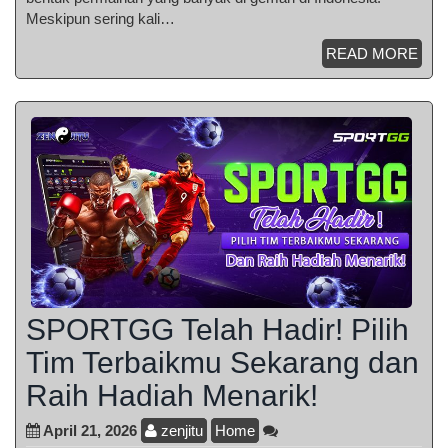
Meskipun sering kali…
READ MORE
SPORTGG Telah Hadir! Pilih
Tim Terbaikmu Sekarang dan
Raih Hadiah Menarik!
April 21, 2026
zenjitu
Home