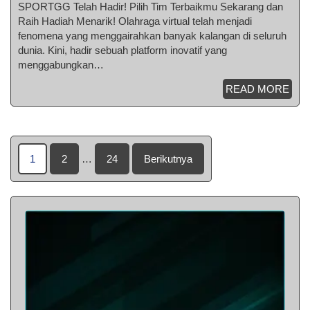
SPORTGG Telah Hadir! Pilih Tim Terbaikmu Sekarang dan
Raih Hadiah Menarik! Olahraga virtual telah menjadi
fenomena yang menggairahkan banyak kalangan di seluruh
dunia. Kini, hadir sebuah platform inovatif yang
menggabungkan…
READ MORE
Navigasi
1
2
…
24
Berikutnya
pos