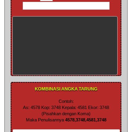
KOMBINASI ANGKA TARUNG
Contoh:
As: 4578 Kop: 3748 Kepala: 4581 Ekor: 3748
(Pisahkan dengan Koma)
Maka Penulisannya
4578,3748,4581,3748