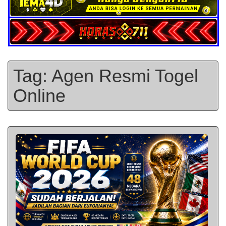
Tag:
Agen Resmi Togel
Online