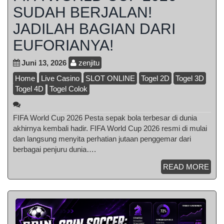
SUDAH BERJALAN!
JADILAH BAGIAN DARI
EUFORIANYA!
Juni 13, 2026
zenjitu
Home
Live Casino
SLOT ONLINE
Togel 2D
Togel 3D
Togel 4D
Togel Colok
FIFA World Cup 2026 Pesta sepak bola terbesar di dunia
akhirnya kembali hadir. FIFA World Cup 2026 resmi di mulai
dan langsung menyita perhatian jutaan penggemar dari
berbagai penjuru dunia….
READ MORE