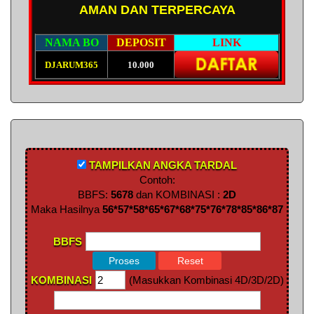
AMAN DAN TERPERCAYA
NAMA BO
DEPOSIT
LINK
DJARUM365
10.000
TAMPILKAN ANGKA TARDAL
Contoh:
BBFS:
5678
dan KOMBINASI :
2D
Maka Hasilnya
56*57*58*65*67*68*75*76*78*85*86*87
BBFS
KOMBINASI
(Masukkan Kombinasi 4D/3D/2D)