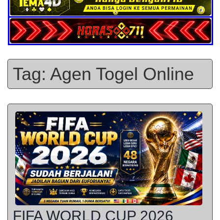
Tag:
Agen Togel Online
FIFA WORLD CUP 2026