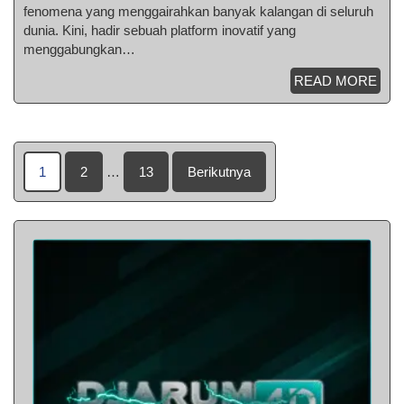
fenomena yang menggairahkan banyak kalangan di seluruh
dunia. Kini, hadir sebuah platform inovatif yang
menggabungkan…
READ MORE
Navigasi
1
2
…
13
Berikutnya
pos