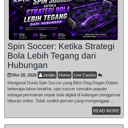
Spin Soccer: Ketika Strategi
Bola Lebih Tegang dari
Hubungan
Mei 28, 2026
zenjitu
Home
Live Casino
Mengenal Dunia Spin Soccer yang Bikin Deg-Degan Dalam
beberapa tahun terakhir, spin soccer semakin populer
sebagai permainan sepak bola digital di kalangan penggemar
hiburan online. Tidak sedikit pemain yang menganggap…
READ MORE