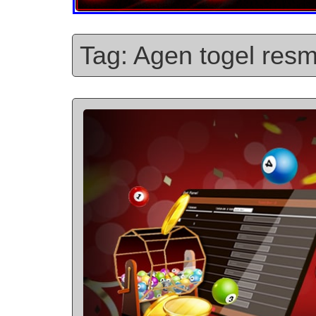
Tag:
Agen togel resm