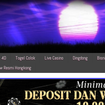
l 4D
Togel Colok
Live Casino
Dingdong
Bisn
aw Resmi Hongkong