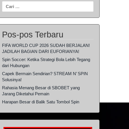
Cari
untuk:
Pos-pos Terbaru
FIFA WORLD CUP 2026 SUDAH BERJALAN!
JADILAH BAGIAN DARI EUFORIANYA!
Spin Soccer: Ketika Strategi Bola Lebih Tegang
dari Hubungan
Capek Bermain Sendirian? STREAM N’ SPIN
Solusinya!
Rahasia Menang Besar di SBOBET yang
Jarang Diketahui Pemain
Harapan Besar di Balik Satu Tombol Spin