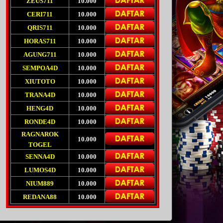
ZEUS711
10.000
CERI711
10.000
QRIS711
10.000
HORAS711
10.000
AGUNG711
10.000
SEMPOA4D
10.000
XIUTOTO
10.000
TRANA4D
10.000
HENG4D
10.000
RONDE4D
10.000
RAGNAROK
10.000
TOGEL
SENNA4D
10.000
LUMOS4D
10.000
NIUM889
10.000
REDANA88
10.000