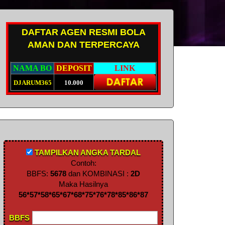
DAFTAR AGEN RESMI BOLA
AMAN DAN TERPERCAYA
NAMA BO
DEPOSIT
LINK
DJARUM365
10.000
TAMPILKAN ANGKA TARDAL
Contoh:
BBFS:
5678
dan KOMBINASI :
2D
Maka Hasilnya
56*57*58*65*67*68*75*76*78*85*86*87
BBFS