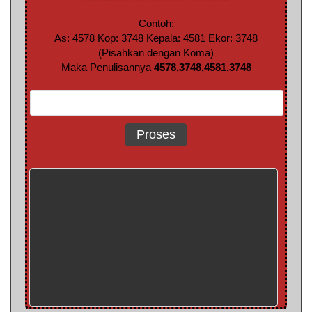
Contoh:
As: 4578 Kop: 3748 Kepala: 4581 Ekor: 3748
(Pisahkan dengan Koma)
Maka Penulisannya
4578,3748,4581,3748