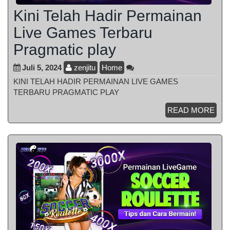
Kini Telah Hadir Permainan
Live Games Terbaru
Pragmatic play
Juli 5, 2024
zenjitu
Home
KINI TELAH HADIR PERMAINAN LIVE GAMES
TERBARU PRAGMATIC PLAY
READ MORE