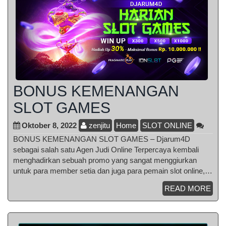
BONUS KEMENANGAN
SLOT GAMES
Oktober 8, 2022
zenjitu
Home
SLOT ONLINE
BONUS KEMENANGAN SLOT GAMES – Djarum4D
sebagai salah satu Agen Judi Online Terpercaya kembali
menghadirkan sebuah promo yang sangat menggiurkan
untuk para member setia dan juga para pemain slot online,…
READ MORE