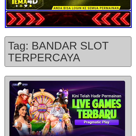
Tag:
BANDAR SLOT
TERPERCAYA