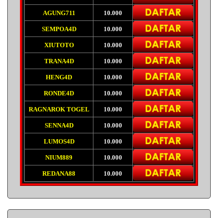
AGUNG711
10.000
SEMPOA4D
10.000
XIUTOTO
10.000
TRANA4D
10.000
HENG4D
10.000
RONDE4D
10.000
RAGNAROK TOGEL
10.000
SENNA4D
10.000
LUMOS4D
10.000
NIUM889
10.000
REDANA88
10.000