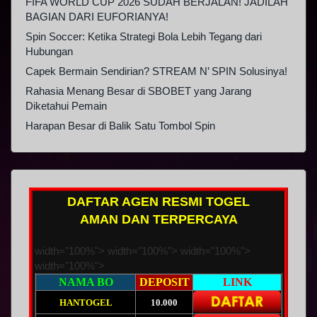
FIFA WORLD CUP 2026 SUDAH BERJALAN! JADILAH
BAGIAN DARI EUFORIANYA!
Spin Soccer: Ketika Strategi Bola Lebih Tegang dari
Hubungan
Capek Bermain Sendirian? STREAM N’ SPIN Solusinya!
Rahasia Menang Besar di SBOBET yang Jarang
Diketahui Pemain
Harapan Besar di Balik Satu Tombol Spin
DAFTAR AGEN RESMI TOGEL
AMAN DAN TERPERCAYA
width="100%"> width="100%"> width="100%">
width="100%">
NAMA BO
DEPOSIT
LINK
HANTOGEL
10.000