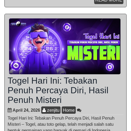
Togel Hari Ini: Tebakan
Penuh Percaya Diri, Hasil
Penuh Misteri
April 24, 2026
zenjitu
Home
Togel Hari Ini: Tebakan Penuh Percaya Diri, Hasil Penuh
Misteri – Togel, atau toto gelap, telah menjadi salah satu
bentuk permainan yang banyak di gemari di Indonesia.