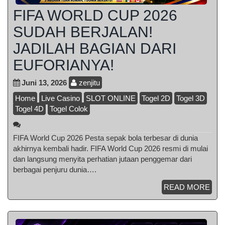
FIFA WORLD CUP 2026
SUDAH BERJALAN!
JADILAH BAGIAN DARI
EUFORIANYA!
Juni 13, 2026
zenjitu
Home
Live Casino
SLOT ONLINE
Togel 2D
Togel 3D
Togel 4D
Togel Colok
FIFA World Cup 2026 Pesta sepak bola terbesar di dunia
akhirnya kembali hadir. FIFA World Cup 2026 resmi di mulai
dan langsung menyita perhatian jutaan penggemar dari
berbagai penjuru dunia….
READ MORE