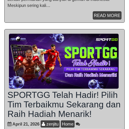
Meskipun sering kali…
READ MORE
SPORTGG Telah Hadir! Pilih
Tim Terbaikmu Sekarang dan
Raih Hadiah Menarik!
April 21, 2026
zenjitu
Home