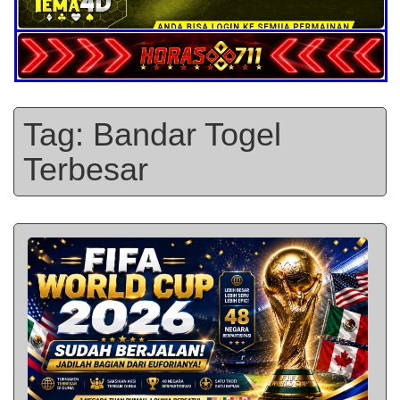
Tag:
Bandar Togel
Terbesar