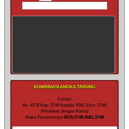
KOMBINASI ANGKA TARUNG
Contoh:
As: 4578 Kop: 3748 Kepala: 4581 Ekor: 3748
(Pisahkan dengan Koma)
Maka Penulisannya
4578,3748,4581,3748