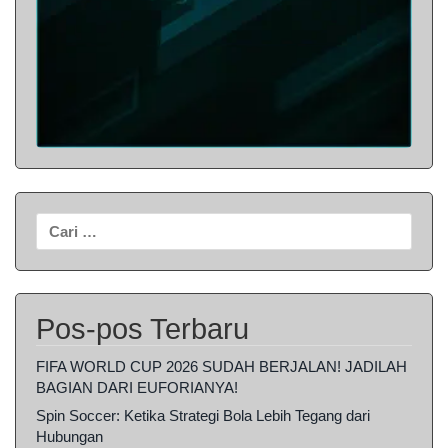
Cari
untuk:
Pos-pos Terbaru
FIFA WORLD CUP 2026 SUDAH BERJALAN! JADILAH
BAGIAN DARI EUFORIANYA!
Spin Soccer: Ketika Strategi Bola Lebih Tegang dari
Hubungan