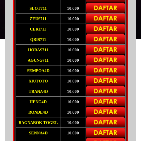
SLOT711
10.000
ZEUS711
10.000
CERI711
10.000
QRIS711
10.000
HORAS711
10.000
AGUNG711
10.000
SEMPOA4D
10.000
XIUTOTO
10.000
TRANA4D
10.000
HENG4D
10.000
RONDE4D
10.000
RAGNAROK TOGEL
10.000
SENNA4D
10.000