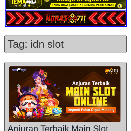
Tag:
idn slot
Anjuran Terbaik Main Slot