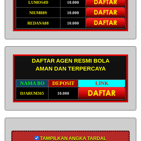
LUMOS4D
10.000
NIUM889
10.000
REDANA88
10.000
DAFTAR AGEN RESMI BOLA
AMAN DAN TERPERCAYA
NAMA BO
DEPOSIT
LINK
DJARUM365
10.000
TAMPILKAN ANGKA TARDAL