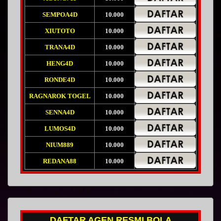
SEMPOA4D
10.000
XIUTOTO
10.000
TRANA4D
10.000
HENG4D
10.000
RONDE4D
10.000
RAGNAROK TOGEL
10.000
SENNA4D
10.000
LUMOS4D
10.000
NIUM889
10.000
REDANA88
10.000
DAFTAR AGEN RESMI BOLA