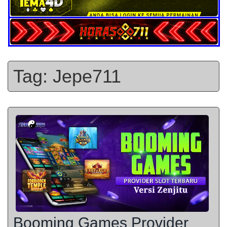
Tag:
Jepe711
Booming Games Provider