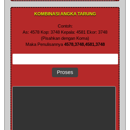
KOMBINASI ANGKA TARUNG
Contoh:
As: 4578 Kop: 3748 Kepala: 4581 Ekor: 3748
(Pisahkan dengan Koma)
Maka Penulisannya
4578,3748,4581,3748