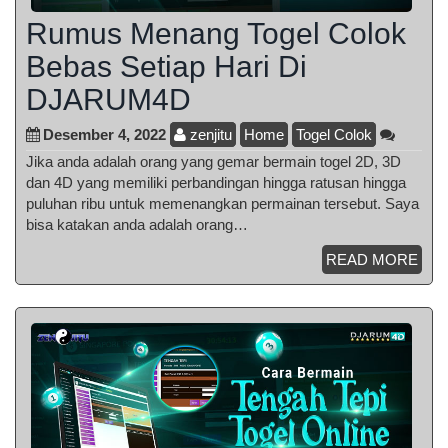
Rumus Menang Togel Colok
Bebas Setiap Hari Di
DJARUM4D
Desember 4, 2022
zenjitu
Home
Togel Colok
Jika anda adalah orang yang gemar bermain togel 2D, 3D
dan 4D yang memiliki perbandingan hingga ratusan hingga
puluhan ribu untuk memenangkan permainan tersebut. Saya
bisa katakan anda adalah orang…
READ MORE