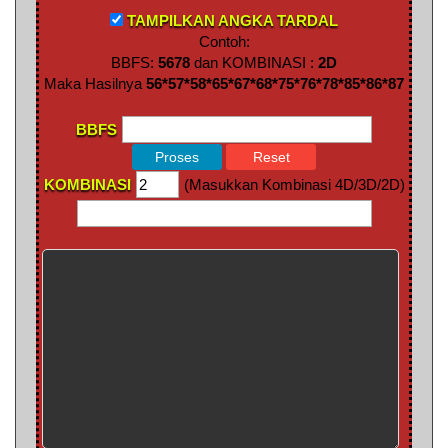
TAMPILKAN ANGKA TARDAL
Contoh:
BBFS:
5678
dan KOMBINASI :
2D
Maka Hasilnya
56*57*58*65*67*68*75*76*78*85*86*87
BBFS
KOMBINASI
(Masukkan Kombinasi 4D/3D/2D)