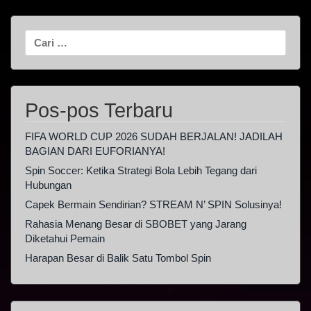
Cari
untuk:
Pos-pos Terbaru
FIFA WORLD CUP 2026 SUDAH BERJALAN! JADILAH
BAGIAN DARI EUFORIANYA!
Spin Soccer: Ketika Strategi Bola Lebih Tegang dari
Hubungan
Capek Bermain Sendirian? STREAM N’ SPIN Solusinya!
Rahasia Menang Besar di SBOBET yang Jarang
Diketahui Pemain
Harapan Besar di Balik Satu Tombol Spin