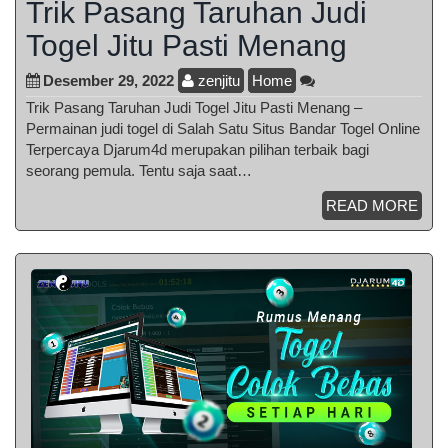
Trik Pasang Taruhan Judi
Togel Jitu Pasti Menang
Desember 29, 2022
zenjitu
Home
Trik Pasang Taruhan Judi Togel Jitu Pasti Menang –
Permainan judi togel di Salah Satu Situs Bandar Togel Online
Terpercaya Djarum4d merupakan pilihan terbaik bagi
seorang pemula. Tentu saja saat…
READ MORE