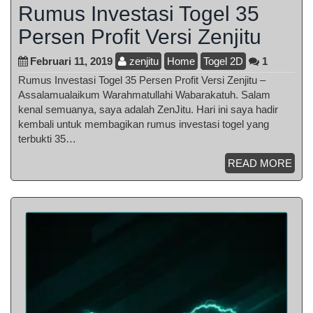
Rumus Investasi Togel 35
Persen Profit Versi Zenjitu
Februari 11, 2019
zenjitu
Home
Togel 2D
1
Rumus Investasi Togel 35 Persen Profit Versi Zenjitu –
Assalamualaikum Warahmatullahi Wabarakatuh. Salam
kenal semuanya, saya adalah ZenJitu. Hari ini saya hadir
kembali untuk membagikan rumus investasi togel yang
terbukti 35…
READ MORE