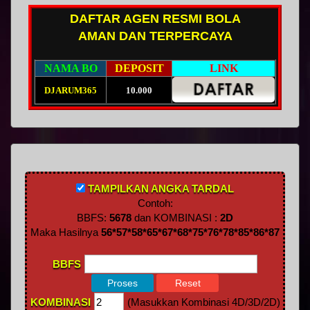
DAFTAR AGEN RESMI BOLA
AMAN DAN TERPERCAYA
NAMA BO
DEPOSIT
LINK
DJARUM365
10.000
TAMPILKAN ANGKA TARDAL
Contoh:
BBFS:
5678
dan KOMBINASI :
2D
Maka Hasilnya
56*57*58*65*67*68*75*76*78*85*86*87
BBFS
KOMBINASI
(Masukkan Kombinasi 4D/3D/2D)