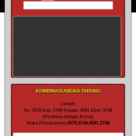
KOMBINASI ANGKA TARUNG
Contoh:
As: 4578 Kop: 3748 Kepala: 4581 Ekor: 3748
(Pisahkan dengan Koma)
Maka Penulisannya
4578,3748,4581,3748