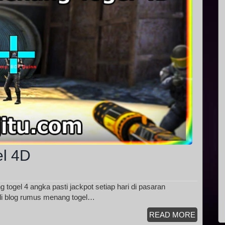
el 4D
ogel 4 angka pasti jackpot setiap hari di pasaran
i di blog rumus menang togel…
READ MORE