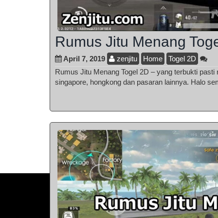
Rumus Jitu Menang Tog
April 7, 2019
zenjitu
Home
Togel 2D
Rumus Jitu Menang Togel 2D – yang terbukti pasti m
singapore, hongkong dan pasaran lainnya. Halo se