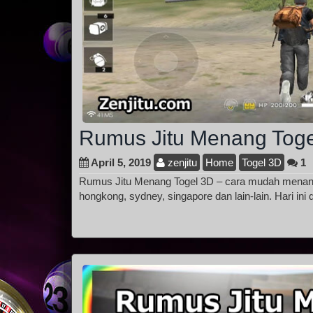
Rumus Jitu Menang Tog
April 5, 2019
zenjitu
Home
Togel 3D
1
Rumus Jitu Menang Togel 3D – cara mudah menang t
hongkong, sydney, singapore dan lain-lain. Hari in