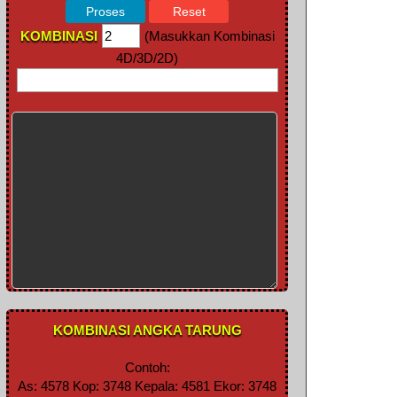
KOMBINASI
(Masukkan Kombinasi
4D/3D/2D)
KOMBINASI ANGKA TARUNG
Contoh:
As: 4578 Kop: 3748 Kepala: 4581 Ekor: 3748