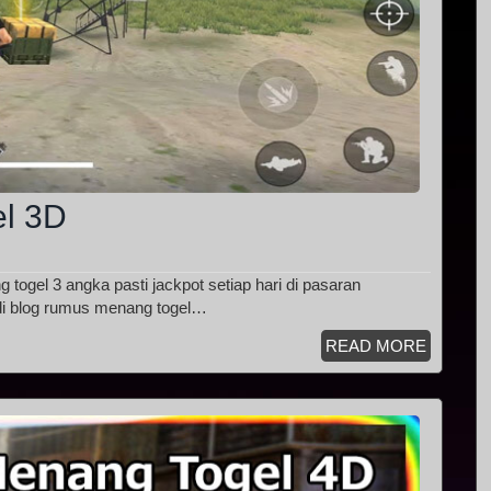
el 3D
ogel 3 angka pasti jackpot setiap hari di pasaran
i di blog rumus menang togel…
READ MORE