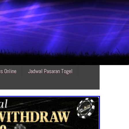
is Online
Jadwal Pasaran Togel