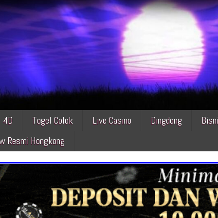
l 4D
Togel Colok
Live Casino
Dingdong
Bisn
aw Resmi Hongkong