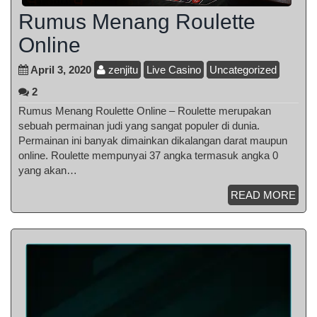
Rumus Menang Roulette
Online
April 3, 2020
zenjitu
Live Casino
Uncategorized
2
Rumus Menang Roulette Online – Roulette merupakan
sebuah permainan judi yang sangat populer di dunia.
Permainan ini banyak dimainkan dikalangan darat maupun
online. Roulette mempunyai 37 angka termasuk angka 0
yang akan…
READ MORE