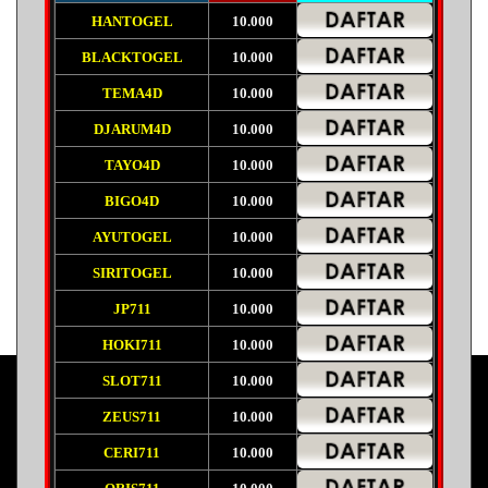
HANTOGEL
10.000
BLACKTOGEL
10.000
TEMA4D
10.000
DJARUM4D
10.000
TAYO4D
10.000
BIGO4D
10.000
AYUTOGEL
10.000
SIRITOGEL
10.000
JP711
10.000
HOKI711
10.000
SLOT711
10.000
ZEUS711
10.000
CERI711
10.000