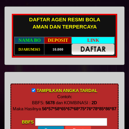
DAFTAR AGEN RESMI BOLA
AMAN DAN TERPERCAYA
NAMA BO
DEPOSIT
LINK
DJARUM365
10.000
TAMPILKAN ANGKA TARDAL
Contoh:
BBFS:
5678
dan KOMBINASI :
2D
Maka Hasilnya
56*57*58*65*67*68*75*76*78*85*86*87
BBFS