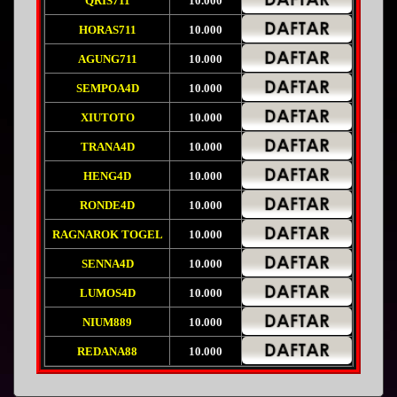
QRIS711
10.000
HORAS711
10.000
AGUNG711
10.000
SEMPOA4D
10.000
XIUTOTO
10.000
TRANA4D
10.000
HENG4D
10.000
RONDE4D
10.000
RAGNAROK TOGEL
10.000
SENNA4D
10.000
LUMOS4D
10.000
NIUM889
10.000
REDANA88
10.000