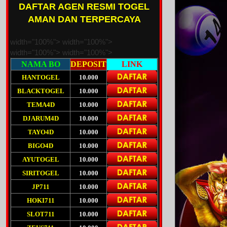
DAFTAR AGEN RESMI TOGEL
AMAN DAN TERPERCAYA
width="100%"> width="100%">
width="100%"> width="100%">
NAMA BO
DEPOSIT
LINK
HANTOGEL
10.000
BLACKTOGEL
10.000
TEMA4D
10.000
DJARUM4D
10.000
TAYO4D
10.000
BIGO4D
10.000
AYUTOGEL
10.000
SIRITOGEL
10.000
JP711
10.000
HOKI711
10.000
SLOT711
10.000