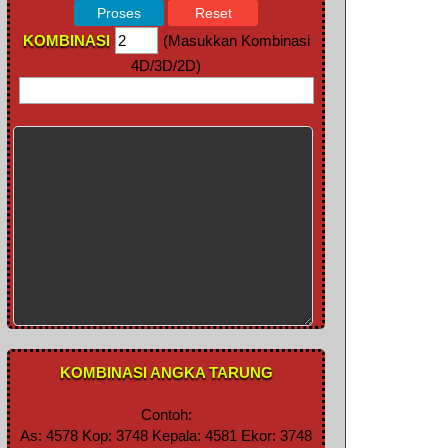
KOMBINASI
(Masukkan Kombinasi
4D/3D/2D)
KOMBINASI ANGKA TARUNG
Contoh:
As: 4578 Kop: 3748 Kepala: 4581 Ekor: 3748