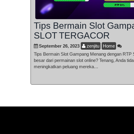
Tips Bermain Slot Gam
SLOT TERGACOR
September 26, 2023
zenjitu
Home
Tips Bermain Slot Gampang Menang dengan RT
besar dari permainan slot online? Tenang, Anda ti
meningkatkan peluang mereka…