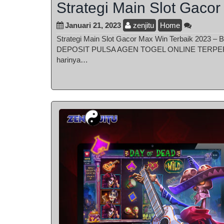
Strategi Main Slot Gaco
Januari 21, 2023
zenjitu
Home
Strategi Main Slot Gacor Max Win Terbaik 2023 – 
DEPOSIT PULSA AGEN TOGEL ONLINE TERPERCAYA 
harinya…