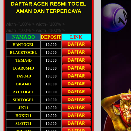
DAFTAR AGEN RESMI TOGEL
AMAN DAN TERPERCAYA
width="100%"> width="100%">
width="100%"> width="100%">
NAMA BO
DEPOSIT
LINK
HANTOGEL
10.000
BLACKTOGEL
10.000
TEMA4D
10.000
DJARUM4D
10.000
TAYO4D
10.000
BIGO4D
10.000
AYUTOGEL
10.000
SIRITOGEL
10.000
JP711
10.000
HOKI711
10.000
SLOT711
10.000