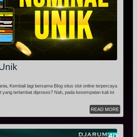
Unik
ia, Kembali lagi bersama Blog situs slot online terpercaya
ang terlambat diproses? Nah, pada kesempatan kali ini
READ MORE