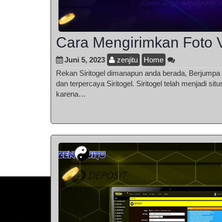
Cara Mengirimkan Foto V
Juni 5, 2023
zenjitu
Home
Rekan Siritogel dimanapun anda berada, Berjumpa la
dan terpercaya Siritogel. Siritogel telah menjadi si
karena…