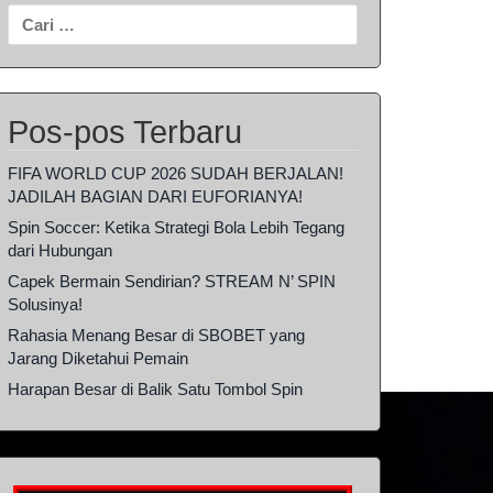
Cari
untuk:
Pos-pos Terbaru
FIFA WORLD CUP 2026 SUDAH BERJALAN!
JADILAH BAGIAN DARI EUFORIANYA!
Spin Soccer: Ketika Strategi Bola Lebih Tegang
dari Hubungan
Capek Bermain Sendirian? STREAM N’ SPIN
Solusinya!
Rahasia Menang Besar di SBOBET yang
Jarang Diketahui Pemain
Harapan Besar di Balik Satu Tombol Spin