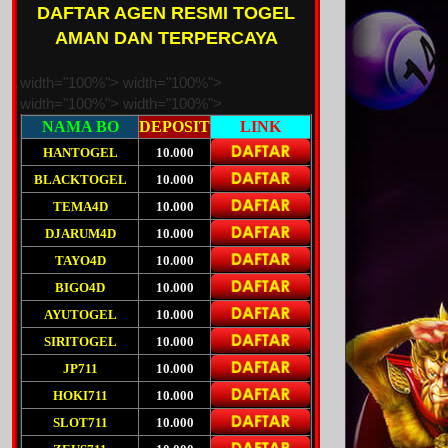
DAFTAR AGEN RESMI TOGEL
AMAN DAN TERPERCAYA
width="100%"> width="100%">
width="100%"> width="100%">
NAMA BO
DEPOSIT
LINK
HANTOGEL
10.000
BLACKTOGEL
10.000
TEMA4D
10.000
DJARUM4D
10.000
TAYO4D
10.000
BIGO4D
10.000
AYUTOGEL
10.000
SIRITOGEL
10.000
JP711
10.000
HOKI711
10.000
SLOT711
10.000