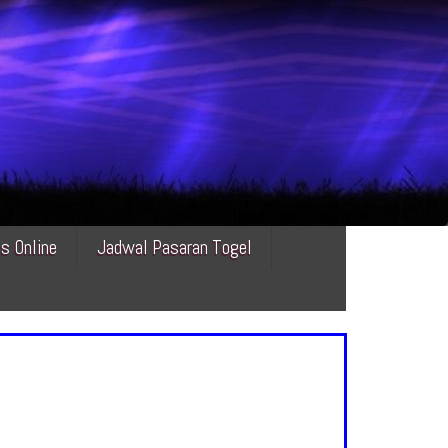
is Online
Jadwal Pasaran Togel