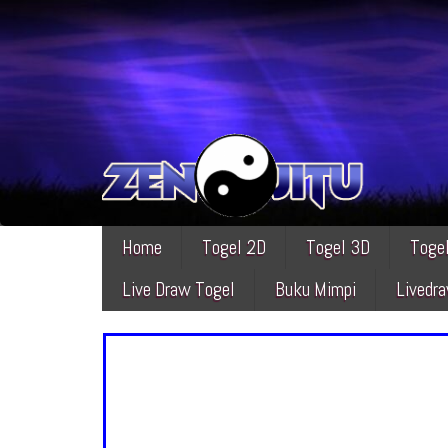
Home
Togel 2D
Togel 3D
Toge
Live Draw Togel
Buku Mimpi
Livedr