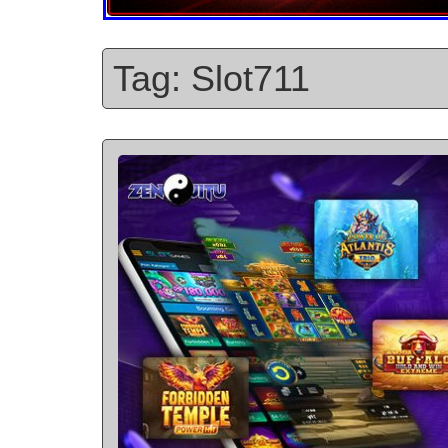
Tag:
Slot711