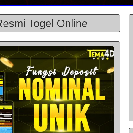
Resmi Togel Online