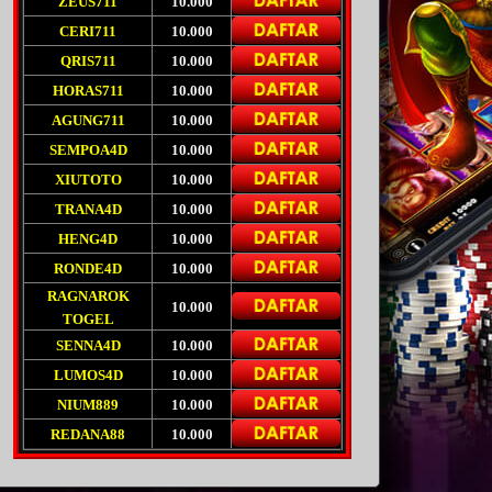
ZEUS711
10.000
CERI711
10.000
QRIS711
10.000
HORAS711
10.000
AGUNG711
10.000
SEMPOA4D
10.000
XIUTOTO
10.000
TRANA4D
10.000
HENG4D
10.000
RONDE4D
10.000
RAGNAROK
10.000
TOGEL
SENNA4D
10.000
LUMOS4D
10.000
NIUM889
10.000
REDANA88
10.000