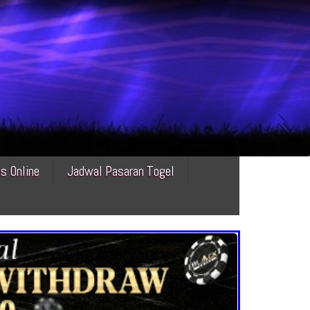
is Online
Jadwal Pasaran Togel