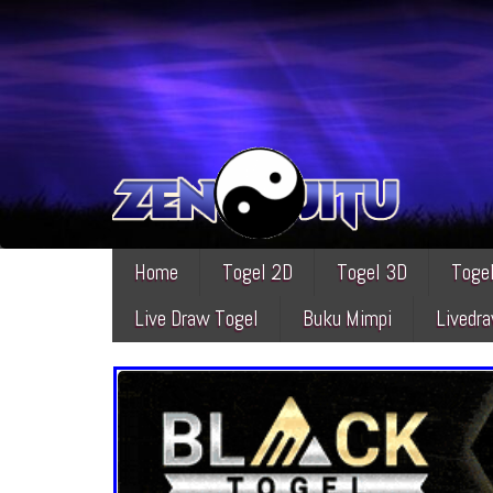
Home
Togel 2D
Togel 3D
Toge
Live Draw Togel
Buku Mimpi
Livedr