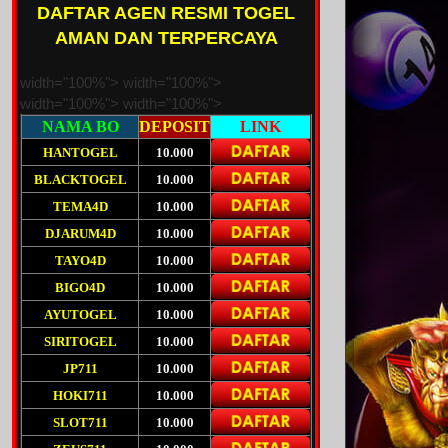
DAFTAR AGEN RESMI TOGEL
AMAN DAN TERPERCAYA
width="100%"> width="100%">
width="100%"> width="100%">
NAMA BO
DEPOSIT
LINK
HANTOGEL
10.000
BLACKTOGEL
10.000
TEMA4D
10.000
DJARUM4D
10.000
TAYO4D
10.000
BIGO4D
10.000
AYUTOGEL
10.000
SIRITOGEL
10.000
JP711
10.000
HOKI711
10.000
SLOT711
10.000