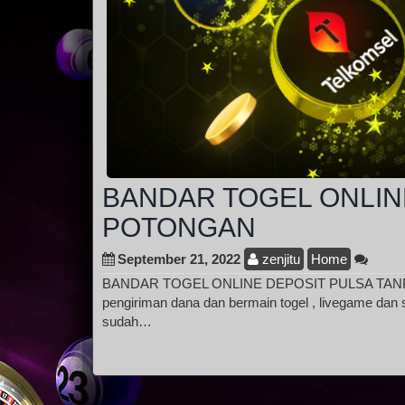
BANDAR TOGEL ONLIN
POTONGAN
September 21, 2022
zenjitu
Home
BANDAR TOGEL ONLINE DEPOSIT PULSA TANPA P
pengiriman dana dan bermain togel , livegame da
sudah…