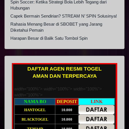
Spin Soccer: Ketika Strategi Bola Lebih Tegang dari
Hubungan
Capek Bermain Sendirian? STREAM N’ SPIN Solusinya!
Rahasia Menang Besar di SBOBET yang Jarang
Diketahui Pemain
Harapan Besar di Balik Satu Tombol Spin
DAFTAR AGEN RESMI TOGEL
AMAN DAN TERPERCAYA
width="100%"> width="100%"> width="100%">
width="100%">
NAMA BO
DEPOSIT
LINK
HANTOGEL
10.000
BLACKTOGEL
10.000
TEMA4D
10.000