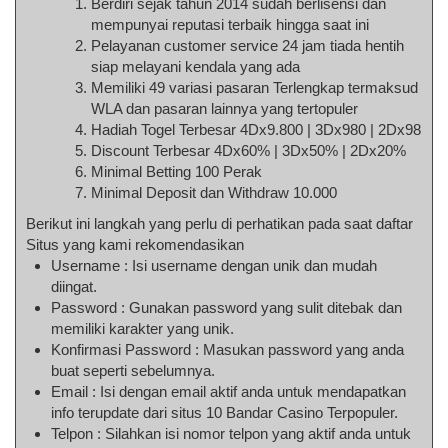
Berdiri sejak tahun 2014 sudah berlisensi dan
mempunyai reputasi terbaik hingga saat ini
Pelayanan customer service 24 jam tiada hentih
siap melayani kendala yang ada
Memiliki 49 variasi pasaran Terlengkap termaksud
WLA dan pasaran lainnya yang tertopuler
Hadiah Togel Terbesar 4Dx9.800 | 3Dx980 | 2Dx98
Discount Terbesar 4Dx60% | 3Dx50% | 2Dx20%
Minimal Betting 100 Perak
Minimal Deposit dan Withdraw 10.000
Berikut ini langkah yang perlu di perhatikan pada saat daftar
Situs yang kami rekomendasikan
Username : Isi username dengan unik dan mudah
diingat.
Password : Gunakan password yang sulit ditebak dan
memiliki karakter yang unik.
Konfirmasi Password : Masukan password yang anda
buat seperti sebelumnya.
Email : Isi dengan email aktif anda untuk mendapatkan
info terupdate dari situs 10 Bandar Casino Terpopuler.
Telpon : Silahkan isi nomor telpon yang aktif anda untuk