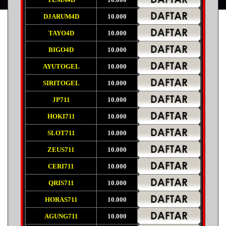
DJARUM4D
10.000
TAYO4D
10.000
BIGO4D
10.000
AYUTOGEL
10.000
SIRITOGEL
10.000
JP711
10.000
HOKI711
10.000
SLOT711
10.000
ZEUS711
10.000
CERI711
10.000
QRIS711
10.000
HORAS711
10.000
AGUNG711
10.000