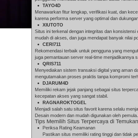
TAYO4D
Menawarkan fitur lengkap, verifikasi kuat, dan ke
karena performa server yang optimal dan dukungan
XIUTOTO
Situs ini terkenal dengan integritas dan konsiste
mudah di akses, dan juga mendapat banyak nilai posi
CERI711
Rekomendasi terbaik untuk pengguna yang mengu
juga pemantauan server real-time menjadikannya sa
QRIS711
Menyediakan sistem transaksi digital yang aman d
mengutamakan proses praktis tanpa kompromi te
DJARUM4D
Memiliki rekam jejak panjang sebagai situs terpercay
kecepatan akses yang sangat stabil.
RAGNAROKTOGEL
Menjadi salah satu situs favorit karena selalu me
Desain modern dan mudah digunakan oleh pemula.
Tips Memilih Situs Terpercaya di Temukan
Periksa Rating Keamanan
Pastikan situs memiliki rating tinggi dan tidak 