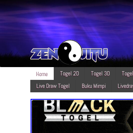
Home
Togel 2D
Togel 3D
Toge
Live Draw Togel
Buku Mimpi
Livedr