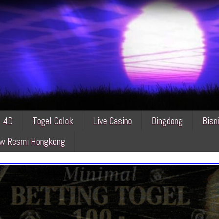
l 4D
Togel Colok
Live Casino
Dingdong
Bisn
aw Resmi Hongkong