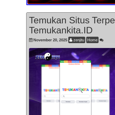
Temukan Situs Terpe
Temukankita.ID
November 20, 2025
zenjitu
Home