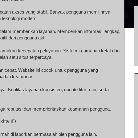
cepatan akses yang stabil. Banyak pengguna memilihnya
 teknologi modern.
nsi dalam memberikan layanan. Memberikan informasi lengkap,
tif dari pengguna aktif.
tamakan kecepatan pelayanan. Sistem keamanan ketat dan
lah satu situs terpercaya.
an cepat. Website ini cocok untuk pengguna yang
rhadap keamanan.
a. Kualitas layanan konsisten, update fitur rutin, serta
njaga reputasi dan memprioritaskan keamanan pengguna.
kita.ID
pernah di laporkan bermasalah oleh pengguna lain.