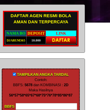
DAFTAR AGEN RESMI BOLA
AMAN DAN TERPERCAYA
NAMA BO
DEPOSIT
LINK
DJARUM365
10.000
TAMPILKAN ANGKA TARDAL
Contoh:
BBFS:
5678
dan KOMBINASI :
2D
Maka Hasilnya
56*57*58*65*67*68*75*76*78*85*86*87
BBFS