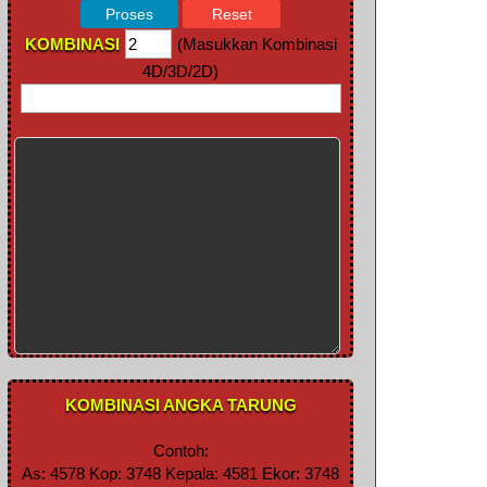
KOMBINASI
(Masukkan Kombinasi
4D/3D/2D)
KOMBINASI ANGKA TARUNG
Contoh:
As: 4578 Kop: 3748 Kepala: 4581 Ekor: 3748