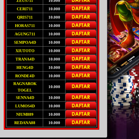
ZEUS711
10.000
CERI711
10.000
QRIS711
10.000
HORAS711
10.000
AGUNG711
10.000
SEMPOA4D
10.000
XIUTOTO
10.000
TRANA4D
10.000
HENG4D
10.000
RONDE4D
10.000
RAGNAROK
10.000
TOGEL
SENNA4D
10.000
LUMOS4D
10.000
NIUM889
10.000
REDANA88
10.000