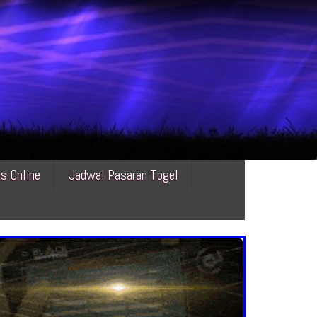
is Online
Jadwal Pasaran Togel