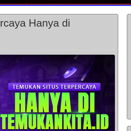
rcaya Hanya di