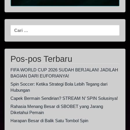
Cari
untuk:
Pos-pos Terbaru
FIFA WORLD CUP 2026 SUDAH BERJALAN! JADILAH
BAGIAN DARI EUFORIANYA!
Spin Soccer: Ketika Strategi Bola Lebih Tegang dari
Hubungan
Capek Bermain Sendirian? STREAM N’ SPIN Solusinya!
Rahasia Menang Besar di SBOBET yang Jarang
Diketahui Pemain
Harapan Besar di Balik Satu Tombol Spin