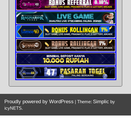
Proudly powered by WordPress
Simplic
|
Theme:
by
icyNETS.