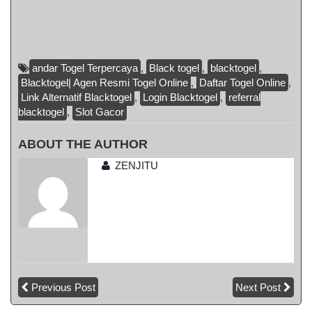
andar Togel Terpercaya
,
Black togel
,
blacktogel
,
Blacktogel| Agen Resmi Togel Online
,
Daftar Togel Online
,
Link Alternatif Blacktogel
,
Login Blacktogel
,
referral
blacktogel
,
Slot Gacor
ABOUT THE AUTHOR
ZENJITU
Previous Post
Next Post