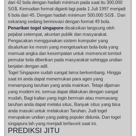
dari 42 bola dengan hadiah minimun pada saat itu 300.000
SG$. Kemudian format diganti lagi pada 1 Juli 1997 menjadi
6 bola dari 45. Dengan hadiah minimum 500.000 SG$ . Dan
sekarang sedang berinovasi dengan format 49 bola.
Penarikan togel singapore
disaksikan langsung oleh
pejabat setempat, akuntan publik dan masyarakat.
Pengacakan menggunakan sistem komputer yang
disalurkan ke mesin yang mengeluarkan bola-bola yang
memuat angka dan kesempatan untuk memencet tombol
pemutar bola diberikan pada masyarakat sehingga undian
berjalan dengan adil.
Togel Singapore sudah sangat lama berkembang. Hingga
saat ini anda dapat menemukan para agen yang
menampung taruhan yang anda mainkan. Tetapi dijaman
yang modern ini, semua dapat dilakukan dengan sangat
mudah, Bagi kalian yang ingin bermain atau memasang
taruhan anda dapat melalui situs, Banyak situs yang bisa
anda masuki untuk melakukan Taruhan. Judi togel
merupakan undian yang paling populer didunia. Dan togel
singapura lah yang menjadi terfavorit saat ini.
PREDIKSI JITU