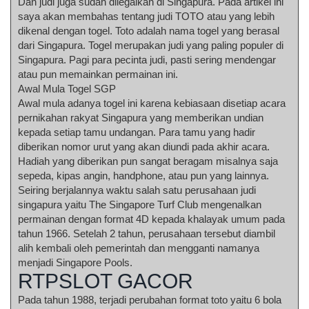
Dan judi juga sudah dilegalkan di Singapura. Pada artikel ini
saya akan membahas tentang judi TOTO atau yang lebih
dikenal dengan togel. Toto adalah nama togel yang berasal
dari Singapura. Togel merupakan judi yang paling populer di
Singapura. Pagi para pecinta judi, pasti sering mendengar
atau pun memainkan permainan ini.
Awal Mula Togel SGP
Awal mula adanya togel ini karena kebiasaan disetiap acara
pernikahan rakyat Singapura yang memberikan undian
kepada setiap tamu undangan. Para tamu yang hadir
diberikan nomor urut yang akan diundi pada akhir acara.
Hadiah yang diberikan pun sangat beragam misalnya saja
sepeda, kipas angin, handphone, atau pun yang lainnya.
Seiring berjalannya waktu salah satu perusahaan judi
singapura yaitu The Singapore Turf Club mengenalkan
permainan dengan format 4D kepada khalayak umum pada
tahun 1966. Setelah 2 tahun, perusahaan tersebut diambil
alih kembali oleh pemerintah dan mengganti namanya
menjadi Singapore Pools.
RTPSLOT GACOR
Pada tahun 1988, terjadi perubahan format toto yaitu 6 bola