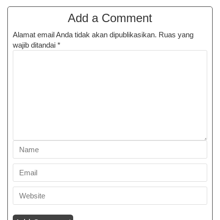
Add a Comment
Alamat email Anda tidak akan dipublikasikan.
Ruas yang
wajib ditandai
*