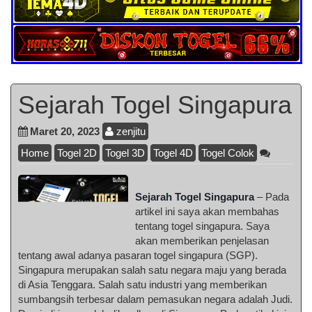
Sejarah Togel Singapura
Maret 20, 2023
zenjitu
Home
Togel 2D
Togel 3D
Togel 4D
Togel Colok
Sejarah Togel Singapura
– Pada
artikel ini saya akan membahas
tentang togel singapura. Saya
akan memberikan penjelasan
tentang awal adanya pasaran togel singapura (SGP).
Singapura merupakan salah satu negara maju yang berada
di Asia Tenggara. Salah satu industri yang memberikan
sumbangsih terbesar dalam pemasukan negara adalah Judi.