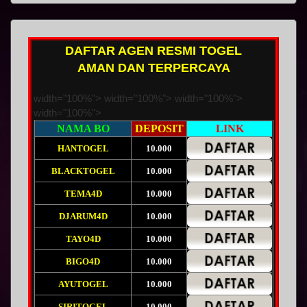
DAFTAR AGEN RESMI TOGEL
AMAN DAN TERPERCAYA
width="100%"> width="100%"> width="100%">
width="100%">
NAMA BO
DEPOSIT
LINK
HANTOGEL
10.000
BLACKTOGEL
10.000
TEMA4D
10.000
DJARUM4D
10.000
TAYO4D
10.000
BIGO4D
10.000
AYUTOGEL
10.000
SIRITOGEL
10.000