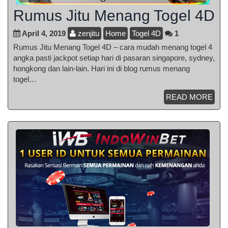
Rumus Jitu Menang Togel 4D
April 4, 2019
zenjitu
Home
Togel 4D
1
Rumus Jitu Menang Togel 4D – cara mudah menang togel 4
angka pasti jackpot setiap hari di pasaran singapore, sydney,
hongkong dan lain-lain. Hari ini di blog rumus menang
togel…
READ MORE