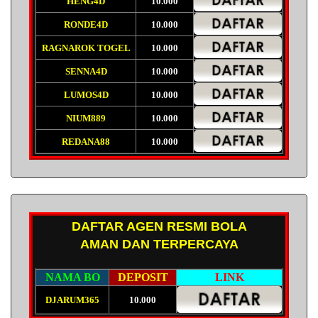
HENG4D
10.000
RONDE4D
10.000
RAGNAROK TOGEL
10.000
SENNA4D
10.000
LUMOS4D
10.000
NIUM889
10.000
REDANA88
10.000
DAFTAR AGEN RESMI BOLA
AMAN DAN TERPERCAYA
NAMA BO
DEPOSIT
LINK
DJARUM365
10.000