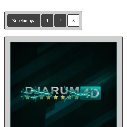
Navigasi
Sebelumnya
1
2
3
pos