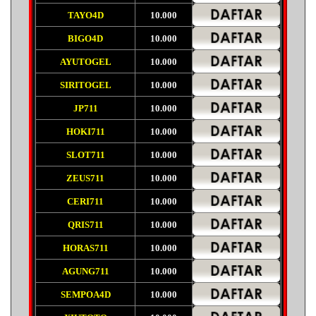
TAYO4D
10.000
BIGO4D
10.000
AYUTOGEL
10.000
SIRITOGEL
10.000
JP711
10.000
HOKI711
10.000
SLOT711
10.000
ZEUS711
10.000
CERI711
10.000
QRIS711
10.000
HORAS711
10.000
AGUNG711
10.000
SEMPOA4D
10.000