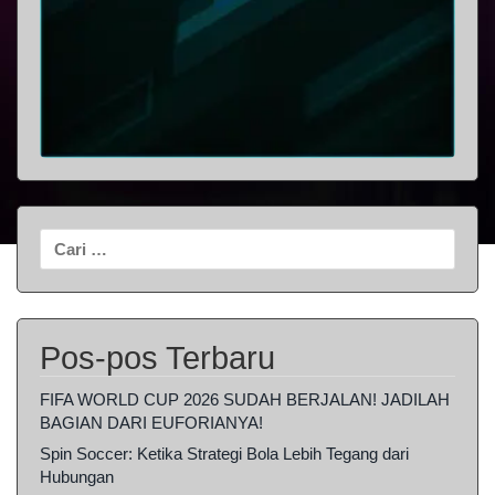
Cari
untuk:
Pos-pos Terbaru
FIFA WORLD CUP 2026 SUDAH BERJALAN! JADILAH
BAGIAN DARI EUFORIANYA!
Spin Soccer: Ketika Strategi Bola Lebih Tegang dari
Hubungan