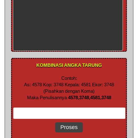
KOMBINASI ANGKA TARUNG
Contoh:
As: 4578 Kop: 3748 Kepala: 4581 Ekor: 3748
(Pisahkan dengan Koma)
Maka Penulisannya
4578,3748,4581,3748