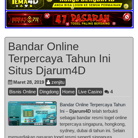
Bandar Online
Terpercaya Tahun Ini
Situs Djarum4D
Maret 28, 2019
zenjitu
Bisnis Online
Dingdong
Home
Live Casino
4
Bandar Online Terpercaya Tahun
Ini
–
Djarum4D
telah terbukti
sebagai bandar resmi togel online
terpercaya singapura, hongkong,
sydney, dubai di tahun ini. Selain
menyediakan pasaran togel resmi seperti singapura,