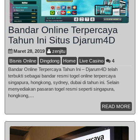
Bandar Online Terpercaya
Tahun Ini Situs Djarum4D
Maret 28, 2019
zenjitu
Bisnis Online
Dingdong
Home
Live Casino
4
Bandar Online Terpercaya Tahun Ini – Djarum4D telah
terbukti sebagai bandar resmi togel online terpercaya
singapura, hongkong, sydney, dubai di tahun ini. Selain
menyediakan pasaran togel resmi seperti singapura,
hongkong,…
READ MORE