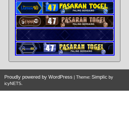
Proudly powered by WordPress
Simplic
|
Theme:
by
icyNETS.