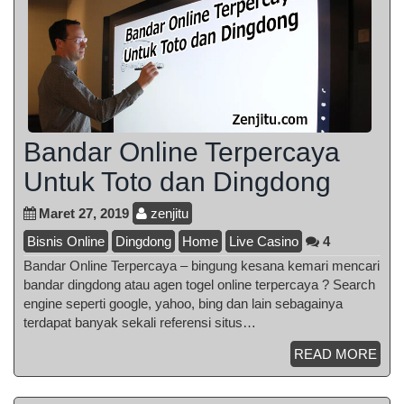
Bandar Online Terpercaya
Untuk Toto dan Dingdong
Maret 27, 2019
zenjitu
Bisnis Online
Dingdong
Home
Live Casino
4
Bandar Online Terpercaya – bingung kesana kemari mencari
bandar dingdong atau agen togel online terpercaya ? Search
engine seperti google, yahoo, bing dan lain sebagainya
terdapat banyak sekali referensi situs…
READ MORE