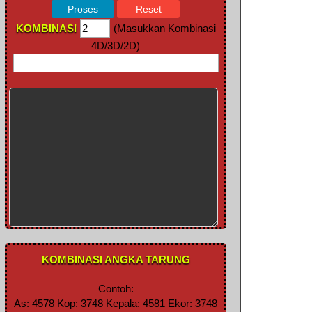
KOMBINASI
(Masukkan Kombinasi
4D/3D/2D)
KOMBINASI ANGKA TARUNG
Contoh:
As: 4578 Kop: 3748 Kepala: 4581 Ekor: 3748