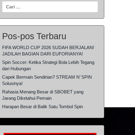
Cari
untuk:
Pos-pos Terbaru
FIFA WORLD CUP 2026 SUDAH BERJALAN!
JADILAH BAGIAN DARI EUFORIANYA!
Spin Soccer: Ketika Strategi Bola Lebih Tegang
dari Hubungan
Capek Bermain Sendirian? STREAM N’ SPIN
Solusinya!
Rahasia Menang Besar di SBOBET yang
Jarang Diketahui Pemain
Harapan Besar di Balik Satu Tombol Spin