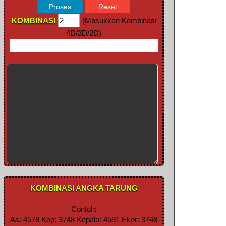
KOMBINASI
(Masukkan Kombinasi
4D/3D/2D)
KOMBINASI ANGKA TARUNG
Contoh:
As: 4578 Kop: 3748 Kepala: 4581 Ekor: 3748