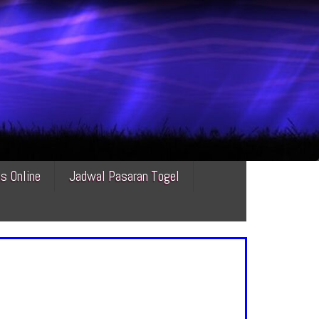
is Online
Jadwal Pasaran Togel