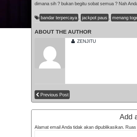
dimana sih ? bukan begitu sobat semua ? Nah Anda 
bandar terpercaya
,
jackpot paus
,
menang toge
ABOUT THE AUTHOR
ZENJITU
Previous Post
Add 
Alamat email Anda tidak akan dipublikasikan.
Ruas 