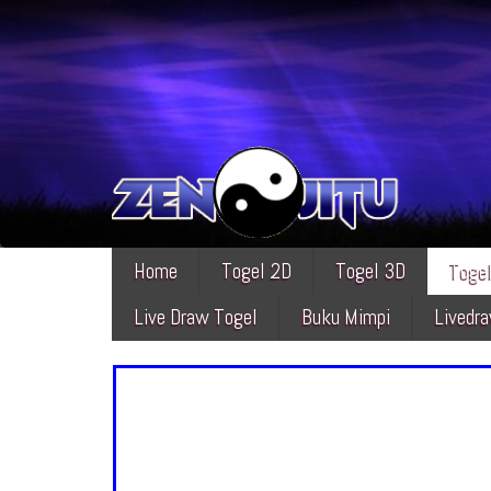
Home
Togel 2D
Togel 3D
Toge
Live Draw Togel
Buku Mimpi
Livedr