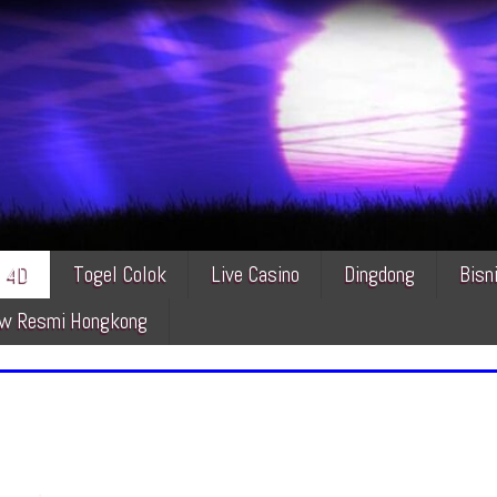
l 4D
Togel Colok
Live Casino
Dingdong
Bisn
aw Resmi Hongkong