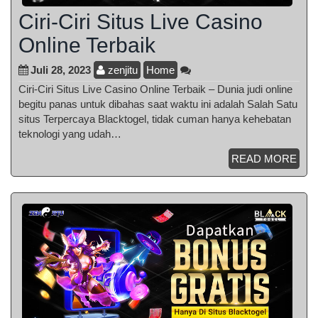
Ciri-Ciri Situs Live Casino
Online Terbaik
Juli 28, 2023
zenjitu
Home
Ciri-Ciri Situs Live Casino Online Terbaik – Dunia judi online
begitu panas untuk dibahas saat waktu ini adalah Salah Satu
situs Terpercaya Blacktogel, tidak cuman hanya kehebatan
teknologi yang udah…
READ MORE