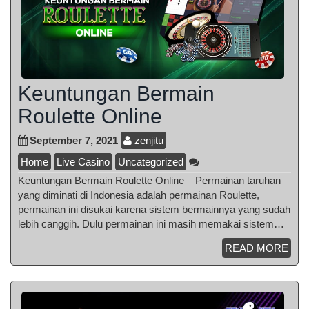
Keuntungan Bermain
Roulette Online
September 7, 2021
zenjitu
Home
Live Casino
Uncategorized
Keuntungan Bermain Roulette Online – Permainan taruhan
yang diminati di Indonesia adalah permainan Roulette,
permainan ini disukai karena sistem bermainnya yang sudah
lebih canggih. Dulu permainan ini masih memakai sistem…
READ MORE