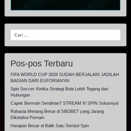
Cari
untuk:
Pos-pos Terbaru
FIFA WORLD CUP 2026 SUDAH BERJALAN! JADILAH
BAGIAN DARI EUFORIANYA!
Spin Soccer: Ketika Strategi Bola Lebih Tegang dari
Hubungan
Capek Bermain Sendirian? STREAM N’ SPIN Solusinya!
Rahasia Menang Besar di SBOBET yang Jarang
Diketahui Pemain
Harapan Besar di Balik Satu Tombol Spin