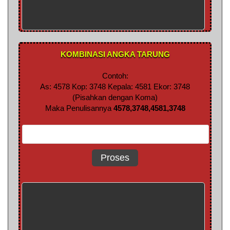
KOMBINASI ANGKA TARUNG
Contoh:
As: 4578 Kop: 3748 Kepala: 4581 Ekor: 3748
(Pisahkan dengan Koma)
Maka Penulisannya
4578,3748,4581,3748