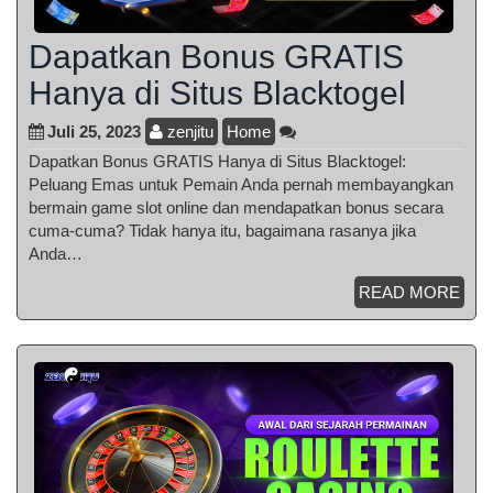
Dapatkan Bonus GRATIS
Hanya di Situs Blacktogel
Juli 25, 2023
zenjitu
Home
Dapatkan Bonus GRATIS Hanya di Situs Blacktogel:
Peluang Emas untuk Pemain Anda pernah membayangkan
bermain game slot online dan mendapatkan bonus secara
cuma-cuma? Tidak hanya itu, bagaimana rasanya jika
Anda…
READ MORE