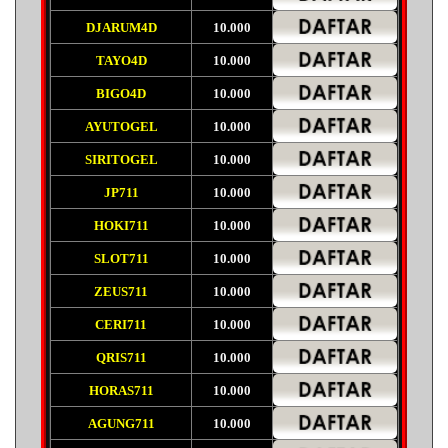
DJARUM4D
10.000
TAYO4D
10.000
BIGO4D
10.000
AYUTOGEL
10.000
SIRITOGEL
10.000
JP711
10.000
HOKI711
10.000
SLOT711
10.000
ZEUS711
10.000
CERI711
10.000
QRIS711
10.000
HORAS711
10.000
AGUNG711
10.000