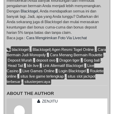
memberikan Anda banyak keuntungan dan membuat
pengalaman bermain Anda menjadi lebih menyenangkan.
Dengan
Blacktogel
, Anda mendapatkan semua ini dan
banyak lagi. Jadi, apa yang Anda tunggu? Daftarkan diri
Anda sekarang juga di Blacktogel dan mulai merasakan
keuntungan dari bonus cuma-cuma dan bonus deposit
harian 5% tanpa batas dan tanpa claim.
Baca juga :
Cara Mengirimkan Foto Via Livechat
blacktogel
,
Blacktogel| Agen Resmi Togel Online
,
Cara
Bermain Judi Monopoly
,
Cara Menang Bermain Roulette
,
Deposit Murah
,
deposit ovo
,
Dragon tiger
,
Gong ball
,
Head Tail
,
Idn live
,
Link Alternatif Blacktogel
,
Live
Casino
,
Live Games Online
,
Login Blacktogel
,
Roulette
online
,
situs live game terlengkap
,
situs slot jackpot
terbesar
,
situsterpercaya
ABOUT THE AUTHOR
ZENJITU