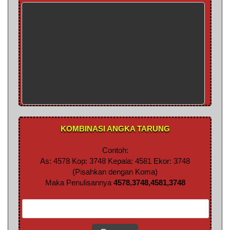
KOMBINASI ANGKA TARUNG
Contoh:
As: 4578 Kop: 3748 Kepala: 4581 Ekor: 3748
(Pisahkan dengan Koma)
Maka Penulisannya
4578,3748,4581,3748