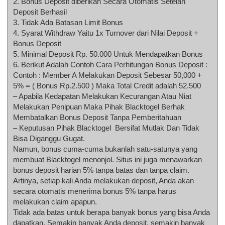
2. Bonus Deposit diberikan Secara Otomatis Setelah
Deposit Berhasil
3. Tidak Ada Batasan Limit Bonus
4. Syarat Withdraw Yaitu 1x Turnover dari Nilai Deposit +
Bonus Deposit
5. Minimal Deposit Rp. 50.000 Untuk Mendapatkan Bonus
6. Berikut Adalah Contoh Cara Perhitungan Bonus Deposit :
Contoh : Member A Melakukan Deposit Sebesar 50,000 +
5% = ( Bonus Rp.2.500 ) Maka Total Credit adalah 52.500
– Apabila Kedapatan Melakukan Kecurangan Atau Niat
Melakukan Penipuan Maka Pihak Blacktogel Berhak
Membatalkan Bonus Deposit Tanpa Pemberitahuan
– Keputusan Pihak Blacktogel Bersifat Mutlak Dan Tidak
Bisa Diganggu Gugat.
Namun, bonus cuma-cuma bukanlah satu-satunya yang
membuat Blacktogel menonjol. Situs ini juga menawarkan
bonus deposit harian 5% tanpa batas dan tanpa claim.
Artinya, setiap kali Anda melakukan deposit, Anda akan
secara otomatis menerima bonus 5% tanpa harus
melakukan claim apapun.
Tidak ada batas untuk berapa banyak bonus yang bisa Anda
dapatkan. Semakin banyak Anda deposit, semakin banyak