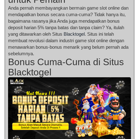
Anda pernah membayangkan bermain game slot online dan
mendapatkan bonus secara cuma-cuma? Tidak hanya itu,
bagaimana rasanya jika Anda juga mendapatkan bonus
deposit harian 5% tanpa batas dan tanpa claim? Ya, itulah
yang ditawarkan oleh Situs
Blacktogel
. Situs ini telah
membuat revolusi dalam industri game slot online dengan
menawarkan bonus-bonus menarik yang belum pernah ada
sebelumnya.
Bonus Cuma-Cuma di Situs
Blacktogel