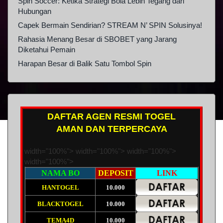
Spin Soccer: Ketika Strategi Bola Lebih Tegang dari
Hubungan
Capek Bermain Sendirian? STREAM N’ SPIN Solusinya!
Rahasia Menang Besar di SBOBET yang Jarang
Diketahui Pemain
Harapan Besar di Balik Satu Tombol Spin
DAFTAR AGEN RESMI TOGEL
AMAN DAN TERPERCAYA
width="100%"> width="100%"> width="100%">
width="100%">
NAMA BO
DEPOSIT
LINK
HANTOGEL
10.000
BLACKTOGEL
10.000
TEMA4D
10.000