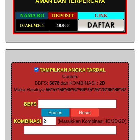
AMAN DAN TERPERCAYA
NAMA BO
DEPOSIT
LINK
DJARUM365
10.000
TAMPILKAN ANGKA TARDAL
Contoh:
BBFS:
5678
dan KOMBINASI :
2D
Maka Hasilnya
56*57*58*65*67*68*75*76*78*85*86*87
BBFS
KOMBINASI
(Masukkan Kombinasi 4D/3D/2D)