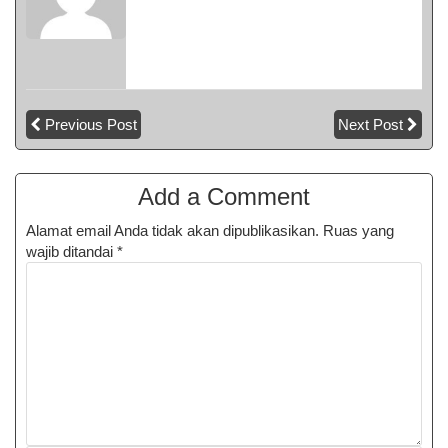
Previous Post
Next Post
Add a Comment
Alamat email Anda tidak akan dipublikasikan.
Ruas yang
wajib ditandai
*