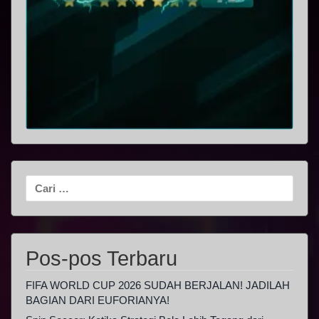
Cari
untuk:
Pos-pos Terbaru
FIFA WORLD CUP 2026 SUDAH BERJALAN! JADILAH
BAGIAN DARI EUFORIANYA!