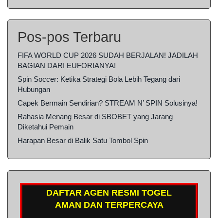
Pos-pos Terbaru
FIFA WORLD CUP 2026 SUDAH BERJALAN! JADILAH
BAGIAN DARI EUFORIANYA!
Spin Soccer: Ketika Strategi Bola Lebih Tegang dari
Hubungan
Capek Bermain Sendirian? STREAM N’ SPIN Solusinya!
Rahasia Menang Besar di SBOBET yang Jarang
Diketahui Pemain
Harapan Besar di Balik Satu Tombol Spin
DAFTAR AGEN RESMI TOGEL
AMAN DAN TERPERCAYA