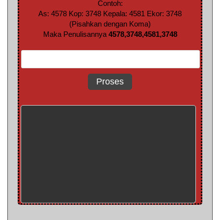
Contoh:
As: 4578 Kop: 3748 Kepala: 4581 Ekor: 3748
(Pisahkan dengan Koma)
Maka Penulisannya
4578,3748,4581,3748