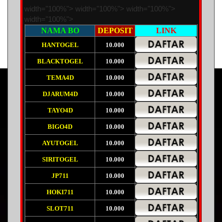
width="100%"> width="100%"> width="100%">
width="100%">
NAMA BO
DEPOSIT
LINK
HANTOGEL
10.000
BLACKTOGEL
10.000
TEMA4D
10.000
DJARUM4D
10.000
TAYO4D
10.000
BIGO4D
10.000
AYUTOGEL
10.000
SIRITOGEL
10.000
JP711
10.000
HOKI711
10.000
SLOT711
10.000