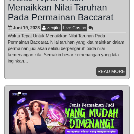
Menaikkan Nilai Taruhan
Pada Permainan Baccarat
Juni 19, 2023
zenjitu
Live Casino
Waktu Tepat Untuk Menaikkan Nilai Taruhan Pada
Permainan Baccarat. Nilai taruhan yang kita mainkan dalam
permainan judi akan selalu berpengaruh pada nilai
kemenangan kita. Semakin besar kemenangan yang kita
inginkan…
READ MORE