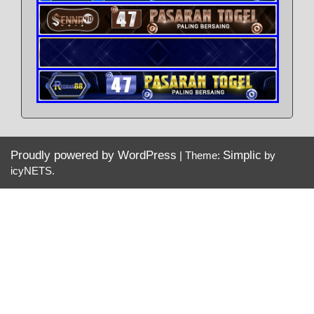
Proudly powered by WordPress
Simplic
|
Theme:
by
icyNETS.