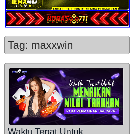
Tag:
maxxwin
Waktu Tepat Untuk