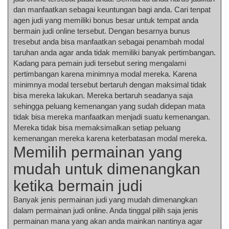
dan manfaatkan sebagai keuntungan bagi anda. Cari tenpat
agen judi yang memiliki bonus besar untuk tempat anda
bermain judi online tersebut. Dengan besarnya bunus
tresebut anda bisa manfaatkan sebagai penambah modal
taruhan anda agar anda tidak memiliki banyak pertimbangan.
Kadang para pemain judi tersebut sering mengalami
pertimbangan karena minimnya modal mereka. Karena
minimnya modal tersebut bertaruh dengan maksimal tidak
bisa mereka lakukan. Mereka bertaruh seadanya saja
sehingga peluang kemenangan yang sudah didepan mata
tidak bisa mereka manfaatkan menjadi suatu kemenangan.
Mereka tidak bisa memaksimalkan setiap peluang
kemenangan mereka karena keterbatasan modal mereka.
Memilih permainan yang
mudah untuk dimenangkan
ketika bermain judi
Banyak jenis permainan judi yang mudah dimenangkan
dalam permainan judi online. Anda tinggal pilih saja jenis
permainan mana yang akan anda mainkan nantinya agar