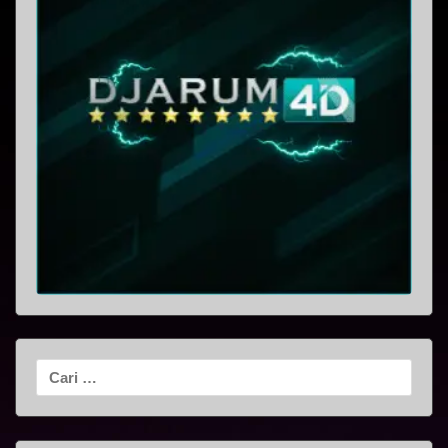
Cari
untuk: