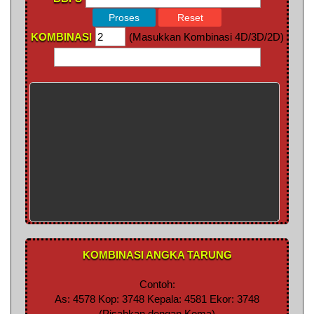
KOMBINASI
(Masukkan Kombinasi 4D/3D/2D)
KOMBINASI ANGKA TARUNG
Contoh:
As: 4578 Kop: 3748 Kepala: 4581 Ekor: 3748
(Pisahkan dengan Koma)