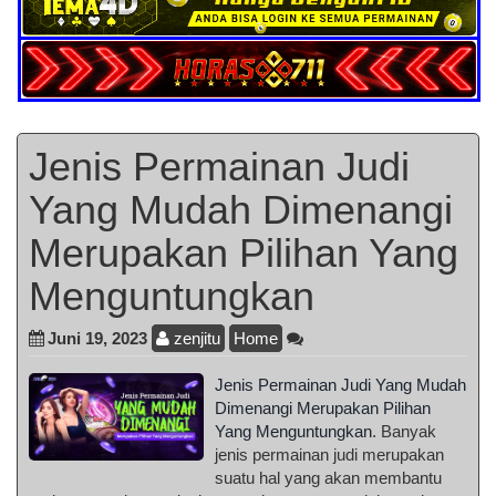
Jenis Permainan Judi
Yang Mudah Dimenangi
Merupakan Pilihan Yang
Menguntungkan
Juni 19, 2023
zenjitu
Home
Jenis Permainan Judi Yang Mudah
Dimenangi Merupakan Pilihan
Yang Menguntungkan
. Banyak
jenis permainan judi merupakan
suatu hal yang akan membantu