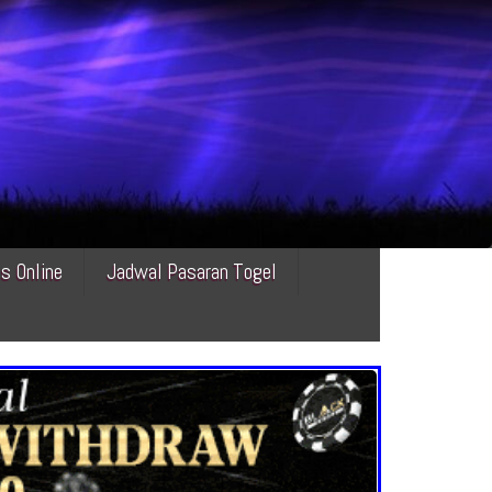
is Online
Jadwal Pasaran Togel