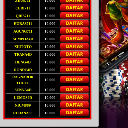
ZEUS711
10.000
CERI711
10.000
QRIS711
10.000
HORAS711
10.000
AGUNG711
10.000
SEMPOA4D
10.000
XIUTOTO
10.000
TRANA4D
10.000
HENG4D
10.000
RONDE4D
10.000
RAGNAROK
10.000
TOGEL
SENNA4D
10.000
LUMOS4D
10.000
NIUM889
10.000
REDANA88
10.000