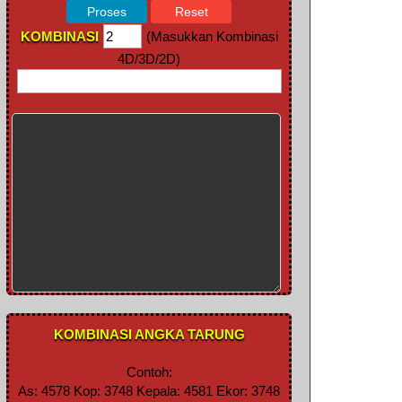
KOMBINASI
(Masukkan Kombinasi
4D/3D/2D)
KOMBINASI ANGKA TARUNG
Contoh:
As: 4578 Kop: 3748 Kepala: 4581 Ekor: 3748