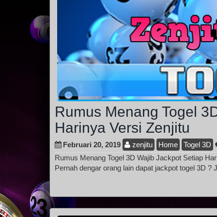
Rumus Menang Togel 3D 
Harinya Versi Zenjitu
Februari 20, 2019
zenjitu
Home
Togel 3D
Rumus Menang Togel 3D Wajib Jackpot Setiap Harin
Pernah dengar orang lain dapat jackpot togel 3D ?