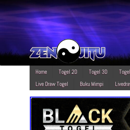
Home
Togel 2D
Togel 3D
Toge
Live Draw Togel
Buku Mimpi
Livedr