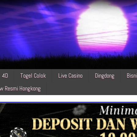
l 4D
Togel Colok
Live Casino
Dingdong
Bisn
aw Resmi Hongkong