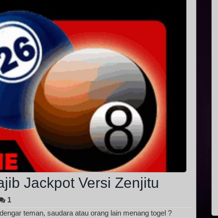
ib Jackpot Versi Zenjitu
1
engar teman, saudara atau orang lain menang togel ?