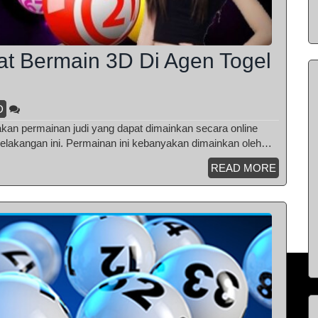
t Bermain 3D Di Agen Togel
D
n permainan judi yang dapat dimainkan secara online
 belakangan ini. Permainan ini kebanyakan dimainkan oleh…
READ MORE