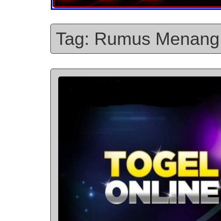
Tag:
Rumus Menang 