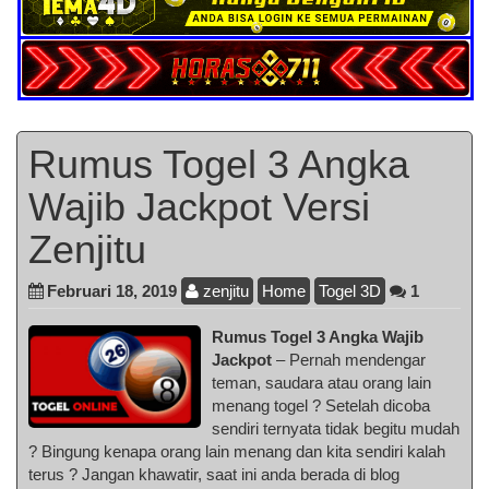
Rumus Togel 3 Angka
Wajib Jackpot Versi
Zenjitu
Februari 18, 2019
zenjitu
Home
Togel 3D
1
Rumus Togel 3 Angka Wajib
Jackpot
– Pernah mendengar
teman, saudara atau orang lain
menang togel ? Setelah dicoba
sendiri ternyata tidak begitu mudah
? Bingung kenapa orang lain menang dan kita sendiri kalah
terus ? Jangan khawatir, saat ini anda berada di blog