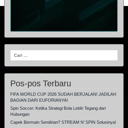
Cari
untuk:
Pos-pos Terbaru
FIFA WORLD CUP 2026 SUDAH BERJALAN! JADILAH
BAGIAN DARI EUFORIANYA!
Spin Soccer: Ketika Strategi Bola Lebih Tegang dari
Hubungan
Capek Bermain Sendirian? STREAM N’ SPIN Solusinya!