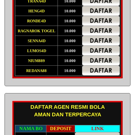
TRANA4D
10.000
HENG4D
10.000
RONDE4D
10.000
RAGNAROK TOGEL
10.000
SENNA4D
10.000
LUMOS4D
10.000
NIUM889
10.000
REDANA88
10.000
DAFTAR AGEN RESMI BOLA
AMAN DAN TERPERCAYA
NAMA BO
DEPOSIT
LINK