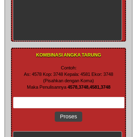
KOMBINASI ANGKA TARUNG
Contoh:
As: 4578 Kop: 3748 Kepala: 4581 Ekor: 3748
(Pisahkan dengan Koma)
Maka Penulisannya
4578,3748,4581,3748