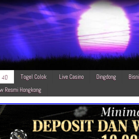
l 4D
Togel Colok
Live Casino
Dingdong
Bisn
aw Resmi Hongkong