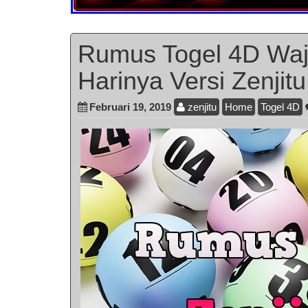
Rumus Togel 4D Waji
Harinya Versi Zenjitu
Februari 19, 2019
zenjitu
Home
Togel 4D