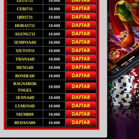
ZEUS711
10.000
CERI711
10.000
QRIS711
10.000
HORAS711
10.000
AGUNG711
10.000
SEMPOA4D
10.000
XIUTOTO
10.000
TRANA4D
10.000
HENG4D
10.000
RONDE4D
10.000
RAGNAROK
10.000
TOGEL
SENNA4D
10.000
LUMOS4D
10.000
NIUM889
10.000
REDANA88
10.000