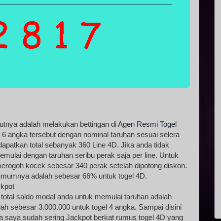
utnya adalah melakukan bettingan di
Agen Resmi Togel
 angka tersebut dengan nominal taruhan sesuai selera
patkan total sebanyak 360 Line 4D. Jika anda tidak
lai dengan taruhan seribu perak saja per line. Untuk
merogoh kocek sebesar 340 perak setelah dipotong diskon.
a umumnya adalah sebesar 66% untuk togel 4D.
ckpot
total saldo modal anda untuk memulai taruhan adalah
ah sebesar 3.000.000 untuk togel 4 angka. Sampai disini
ja saya sudah sering Jackpot berkat rumus togel 4D yang