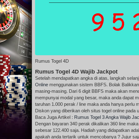
Rumus Togel 4D
Rumus Togel 4D Wajib Jackpot
Setelah mendapatkan angka di atas, langkah selanj
Online
menggunakan sistem BBFS. Bolak Balikkan 6
masing-masing. Dari 6 digit BBFS maka akan menda
mempunyai modal yang besar, maka anda dapat memu
taruhan 1.000 perak / line maka anda hanya perlu 
Diskon yang diberikan oleh situs togel online pad
Baca Juga Artikel :
Rumus Togel 3 Angka Wajib Ja
Dengan bayaran 340 perak dikalikan 360 line maka 
sebesar 122.400 saja. Hadiah yang didapatkan adal
apakah anda tertarik untuk mencobanya ? Jujur sa