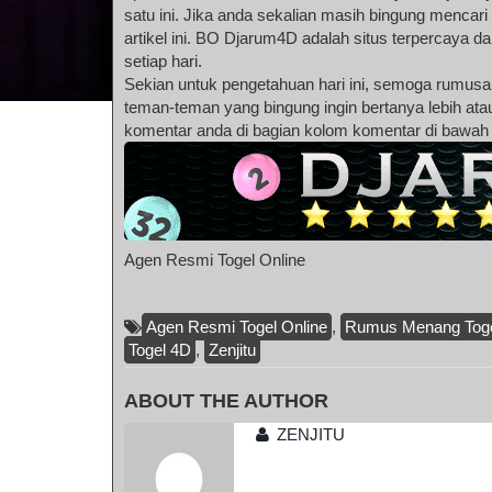
satu ini. Jika anda sekalian masih bingung mencari
artikel ini. BO Djarum4D adalah situs terpercaya 
setiap hari.
Sekian untuk pengetahuan hari ini, semoga rumusan 
teman-teman yang bingung ingin bertanya lebih atau 
komentar anda di bagian kolom komentar di bawah ar
Agen Resmi Togel Online
Agen Resmi Togel Online
,
Rumus Menang Tog
Togel 4D
,
Zenjitu
ABOUT THE AUTHOR
ZENJITU