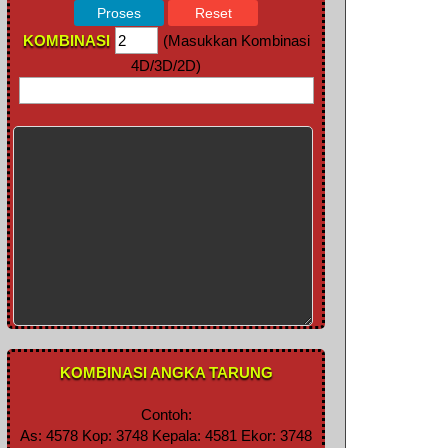
KOMBINASI
(Masukkan Kombinasi
4D/3D/2D)
KOMBINASI ANGKA TARUNG
Contoh:
As: 4578 Kop: 3748 Kepala: 4581 Ekor: 3748