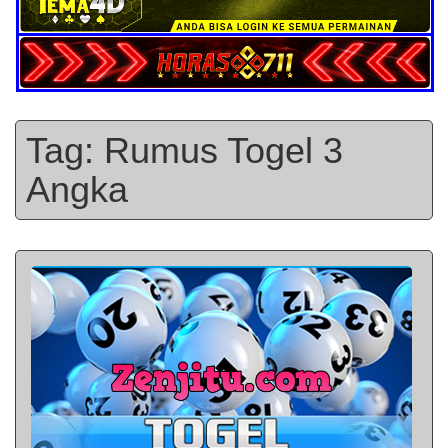
Tag:
Rumus Togel 3
Angka