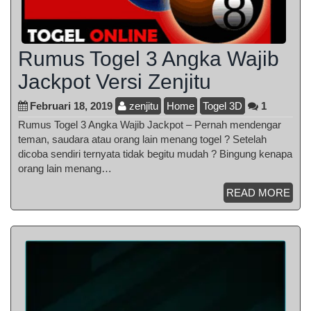
Rumus Togel 3 Angka Wajib
Jackpot Versi Zenjitu
Februari 18, 2019
zenjitu
Home
Togel 3D
1
Rumus Togel 3 Angka Wajib Jackpot – Pernah mendengar
teman, saudara atau orang lain menang togel ? Setelah
dicoba sendiri ternyata tidak begitu mudah ? Bingung kenapa
orang lain menang…
READ MORE