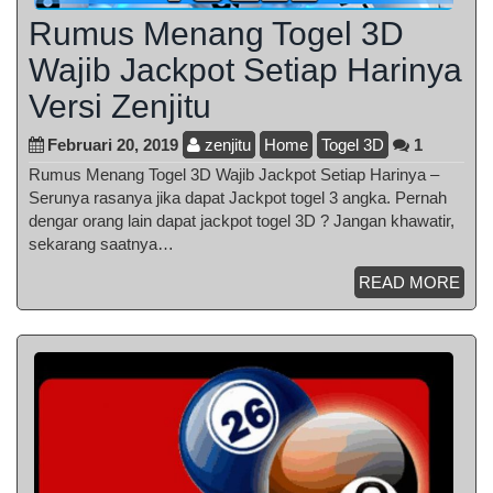
Rumus Menang Togel 3D
Wajib Jackpot Setiap Harinya
Versi Zenjitu
Februari 20, 2019
zenjitu
Home
Togel 3D
1
Rumus Menang Togel 3D Wajib Jackpot Setiap Harinya –
Serunya rasanya jika dapat Jackpot togel 3 angka. Pernah
dengar orang lain dapat jackpot togel 3D ? Jangan khawatir,
sekarang saatnya…
READ MORE