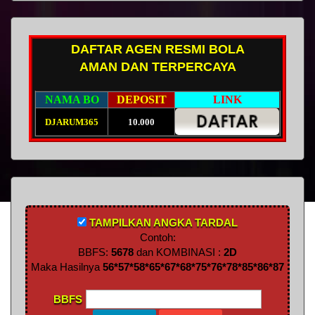
DAFTAR AGEN RESMI BOLA
AMAN DAN TERPERCAYA
NAMA BO
DEPOSIT
LINK
DJARUM365
10.000
TAMPILKAN ANGKA TARDAL
Contoh:
BBFS:
5678
dan KOMBINASI :
2D
Maka Hasilnya
56*57*58*65*67*68*75*76*78*85*86*87
BBFS