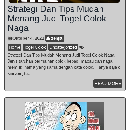
Strategi Dan Tips Mudah
Menang Judi Togel Colok
Naga
Oktober 4, 2021
zenjitu
Home
Togel Colok
Uncategorized
Strategi Dan Tips Mudah Menang Judi Togel Colok Naga –
Jenis taruhan permainan colok bebas, macau dan naga
memiliki nama yang sama dengan kata colok. Hanya saja di
sini Zenjitu…
READ MORE