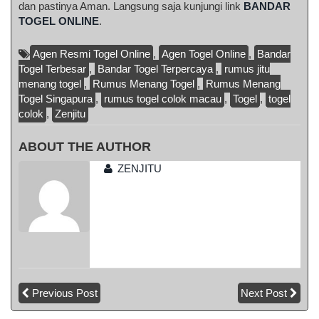
dan pastinya Aman. Langsung saja kunjungi link
BANDAR
TOGEL ONLINE
.
Agen Resmi Togel Online
,
Agen Togel Online
,
Bandar
Togel Terbesar
,
Bandar Togel Terpercaya
,
rumus jitu
menang togel
,
Rumus Menang Togel
,
Rumus Menang
Togel Singapura
,
rumus togel colok macau
,
Togel
,
togel
colok
,
Zenjitu
ABOUT THE AUTHOR
ZENJITU
Previous Post
Next Post