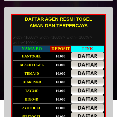
DAFTAR AGEN RESMI TOGEL
AMAN DAN TERPERCAYA
width="100%"> width="100%"> width="100%">
width="100%">
NAMA BO
DEPOSIT
LINK
HANTOGEL
10.000
BLACKTOGEL
10.000
TEMA4D
10.000
DJARUM4D
10.000
TAYO4D
10.000
BIGO4D
10.000
AYUTOGEL
10.000
SIRITOGEL
10.000