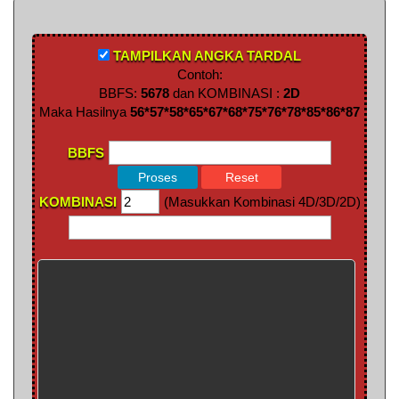
TAMPILKAN ANGKA TARDAL
Contoh:
BBFS:
5678
dan KOMBINASI :
2D
Maka Hasilnya
56*57*58*65*67*68*75*76*78*85*86*87
BBFS
KOMBINASI
(Masukkan Kombinasi 4D/3D/2D)