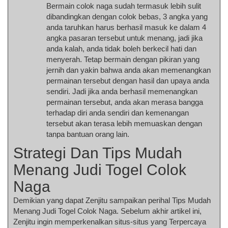
Bermain colok naga sudah termasuk lebih sulit
dibandingkan dengan colok bebas, 3 angka yang
anda taruhkan harus berhasil masuk ke dalam 4
angka pasaran tersebut untuk menang, jadi jika
anda kalah, anda tidak boleh berkecil hati dan
menyerah. Tetap bermain dengan pikiran yang
jernih dan yakin bahwa anda akan memenangkan
permainan tersebut dengan hasil dan upaya anda
sendiri. Jadi jika anda berhasil memenangkan
permainan tersebut, anda akan merasa bangga
terhadap diri anda sendiri dan kemenangan
tersebut akan terasa lebih memuaskan dengan
tanpa bantuan orang lain.
Strategi Dan Tips Mudah
Menang Judi Togel Colok
Naga
Demikian yang dapat Zenjitu sampaikan perihal Tips Mudah
Menang Judi Togel Colok Naga. Sebelum akhir artikel ini,
Zenjitu ingin memperkenalkan situs-situs yang Terpercaya