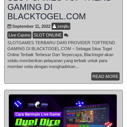
GAMING DI
BLACKTOGEL.COM
September 11, 2022
zenjitu
Live Casino
SLOT ONLINE
SLOTGAMES TERBARU DARI PROVIDER TOPTREND
GAMING DI BLACKTOGEL.COM – Sebagai Situs Togel
Online Terbaik Terbesar Dan Terpercaya, Blacktogel akan
selalu memberikan pelayanan yang terbaik untuk para
member setia dengan menghadirkan…
READ MORE