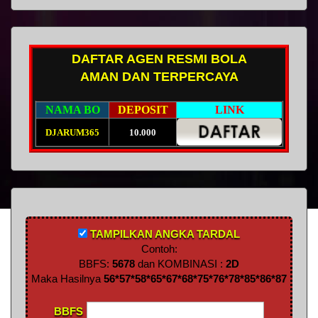
DAFTAR AGEN RESMI BOLA
AMAN DAN TERPERCAYA
NAMA BO
DEPOSIT
LINK
DJARUM365
10.000
TAMPILKAN ANGKA TARDAL
Contoh:
BBFS:
5678
dan KOMBINASI :
2D
Maka Hasilnya
56*57*58*65*67*68*75*76*78*85*86*87
BBFS