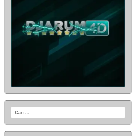
Cari
untuk: