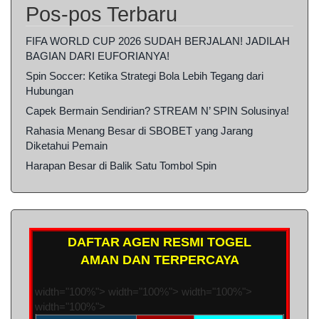
Pos-pos Terbaru
FIFA WORLD CUP 2026 SUDAH BERJALAN! JADILAH
BAGIAN DARI EUFORIANYA!
Spin Soccer: Ketika Strategi Bola Lebih Tegang dari
Hubungan
Capek Bermain Sendirian? STREAM N’ SPIN Solusinya!
Rahasia Menang Besar di SBOBET yang Jarang
Diketahui Pemain
Harapan Besar di Balik Satu Tombol Spin
DAFTAR AGEN RESMI TOGEL
AMAN DAN TERPERCAYA
width="100%"> width="100%"> width="100%">
width="100%">