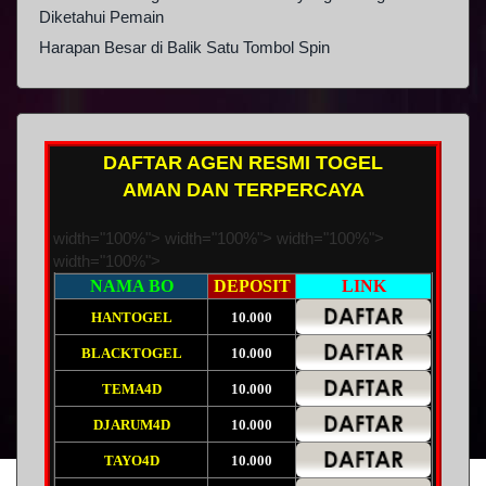
Diketahui Pemain
Harapan Besar di Balik Satu Tombol Spin
DAFTAR AGEN RESMI TOGEL
AMAN DAN TERPERCAYA
width="100%"> width="100%"> width="100%">
width="100%">
NAMA BO
DEPOSIT
LINK
HANTOGEL
10.000
BLACKTOGEL
10.000
TEMA4D
10.000
DJARUM4D
10.000
TAYO4D
10.000