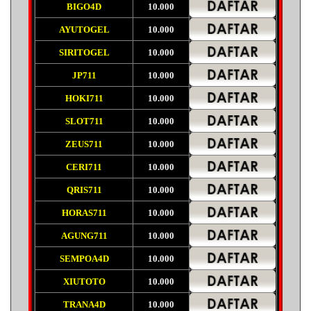
BIGO4D
10.000
AYUTOGEL
10.000
SIRITOGEL
10.000
JP711
10.000
HOKI711
10.000
SLOT711
10.000
ZEUS711
10.000
CERI711
10.000
QRIS711
10.000
HORAS711
10.000
AGUNG711
10.000
SEMPOA4D
10.000
XIUTOTO
10.000
TRANA4D
10.000