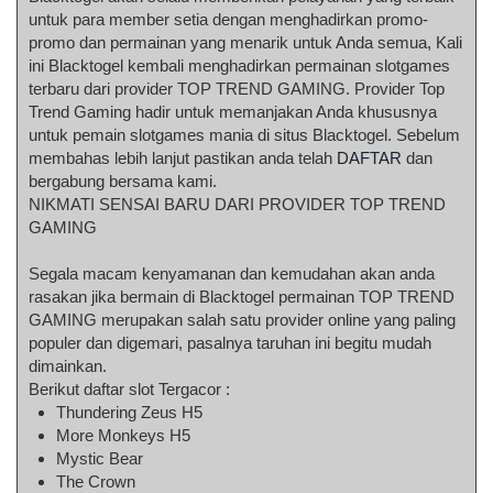
untuk para member setia dengan menghadirkan promo-
promo dan permainan yang menarik untuk Anda semua, Kali
ini Blacktogel kembali menghadirkan permainan slotgames
terbaru dari provider TOP TREND GAMING. Provider Top
Trend Gaming hadir untuk memanjakan Anda khususnya
untuk pemain slotgames mania di situs Blacktogel. Sebelum
membahas lebih lanjut pastikan anda telah
DAFTAR
dan
bergabung bersama kami.
NIKMATI SENSAI BARU DARI PROVIDER TOP TREND
GAMING
Segala macam kenyamanan dan kemudahan akan anda
rasakan jika bermain di Blacktogel permainan TOP TREND
GAMING merupakan salah satu provider online yang paling
populer dan digemari, pasalnya taruhan ini begitu mudah
dimainkan.
Berikut daftar slot Tergacor :
Thundering Zeus H5
More Monkeys H5
Mystic Bear
The Crown