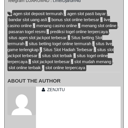
Telegram DJARUM4D :
t.me/Djarum4d
agen slot deposit termurah
,
agen slot pasti bayar
,
bandar slot uang asli
,
bonus slot online terbesar
,
live
casino online
,
menang casino online
,
menang slot online
,
pasaran togel resmi
,
prediksi togel online terpercaya
,
situs agen slot jackpot terbesar
,
Situs betting Slot
termurah
,
situs betting togel online termurah
,
situs live
game terlengkap
,
Situs Slot Hadiah Terbesar
,
situs slot
jackpot terbesar
,
situs slot terbaik
,
situs togel online
terpercaya
,
slot jackpot terbesar
,
slot mudah menang
,
slot online terbaik
,
slot online terpercaya
ABOUT THE AUTHOR
ZENJITU