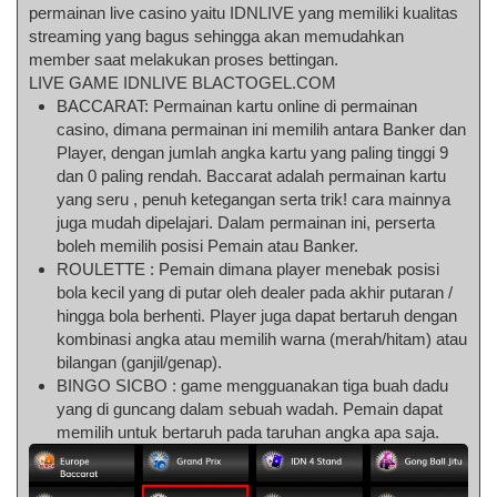
permainan live casino yaitu IDNLIVE yang memiliki kualitas
streaming yang bagus sehingga akan memudahkan
member saat melakukan proses bettingan.
LIVE GAME IDNLIVE BLACTOGEL.COM
BACCARAT: Permainan kartu online di permainan
casino, dimana permainan ini memilih antara Banker dan
Player, dengan jumlah angka kartu yang paling tinggi 9
dan 0 paling rendah. Baccarat adalah permainan kartu
yang seru , penuh ketegangan serta trik! cara mainnya
juga mudah dipelajari. Dalam permainan ini, perserta
boleh memilih posisi Pemain atau Banker.
ROULETTE : Pemain dimana player menebak posisi
bola kecil yang di putar oleh dealer pada akhir putaran /
hingga bola berhenti. Player juga dapat bertaruh dengan
kombinasi angka atau memilih warna (merah/hitam) atau
bilangan (ganjil/genap).
BINGO SICBO : game mengguanakan tiga buah dadu
yang di guncang dalam sebuah wadah. Pemain dapat
memilih untuk bertaruh pada taruhan angka apa saja.