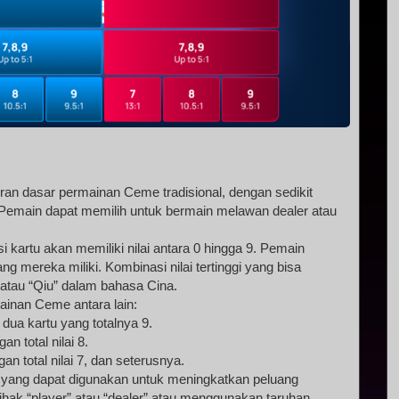
an dasar permainan Ceme tradisional, dengan sedikit
 Pemain dapat memilih untuk bermain melawan dealer atau
si kartu akan memiliki nilai antara 0 hingga 9. Pemain
g mereka miliki. Kombinasi nilai tertinggi yang bisa
” atau “Qiu” dalam bahasa Cina.
inan Ceme antara lain:
dua kartu yang totalnya 9.
n total nilai 8.
an total nilai 7, dan seterusnya.
an yang dapat digunakan untuk meningkatkan peluang
hak “player” atau “dealer” atau menggunakan taruhan