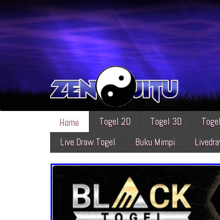
Home
Togel 2D
Togel 3D
Toge
Live Draw Togel
Buku Mimpi
Livedr