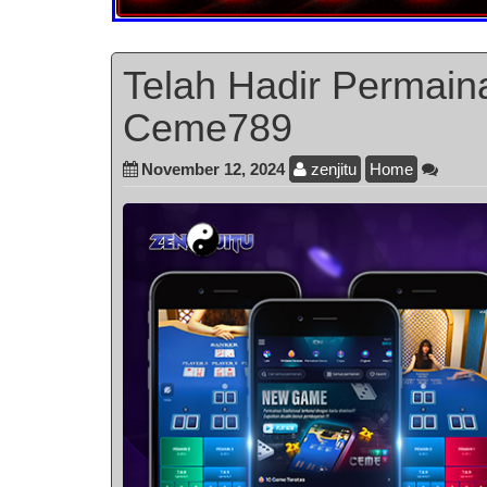
Telah Hadir Permain
Ceme789
November 12, 2024
zenjitu
Home