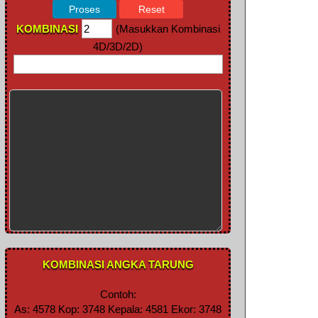
KOMBINASI
(Masukkan Kombinasi
4D/3D/2D)
KOMBINASI ANGKA TARUNG
Contoh:
As: 4578 Kop: 3748 Kepala: 4581 Ekor: 3748