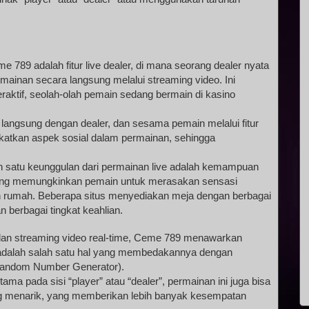
me 789 adalah fitur live dealer, di mana seorang dealer nyata
ainan secara langsung melalui streaming video. Ini
raktif, seolah-olah pemain sedang bermain di kasino
i langsung dengan dealer, dan sesama pemain melalui fitur
ngkatkan aspek sosial dalam permainan, sehingga
 satu keunggulan dari permainan live adalah kemampuan
yang memungkinkan pemain untuk merasakan sensasi
n rumah. Beberapa situs menyediakan meja dengan berbagai
 berbagai tingkat keahlian.
dan streaming video real-time, Ceme 789 menawarkan
ni adalah salah satu hal yang membedakannya dengan
Random Number Generator).
ma pada sisi “player” atau “dealer”, permainan ini juga bisa
ng menarik, yang memberikan lebih banyak kesempatan