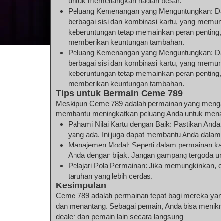
untuk memenangkan hadiah besar.
Peluang Kemenangan yang Menguntungkan: Dal
berbagai sisi dan kombinasi kartu, yang memung
keberuntungan tetap memainkan peran penting,
memberikan keuntungan tambahan.
Peluang Kemenangan yang Menguntungkan: Dal
berbagai sisi dan kombinasi kartu, yang memung
keberuntungan tetap memainkan peran penting,
memberikan keuntungan tambahan.
Tips untuk Bermain Ceme 789
Meskipun Ceme 789 adalah permainan yang mengan
membantu meningkatkan peluang Anda untuk men
Pahami Nilai Kartu dengan Baik: Pastikan Anda
yang ada. Ini juga dapat membantu Anda dalam
Manajemen Modal: Seperti dalam permainan kas
Anda dengan bijak. Jangan gampang tergoda un
Pelajari Pola Permainan: Jika memungkinkan, c
taruhan yang lebih cerdas.
Kesimpulan
Ceme 789 adalah permainan tepat bagi mereka yang
dan menantang. Sebagai pemain, Anda bisa menikma
dealer dan pemain lain secara langsung.