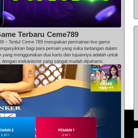
 Game Terbaru Ceme789
89
– Tentu! Ceme 789 merupakan permainan live game
ngasyikkan bagi para pemain yang suka tantangan dalam
 yang menggunakan dua kartu dan tujuannya adalah untuk
gi, dengan mekanisme yang sangat mudah dipahami.