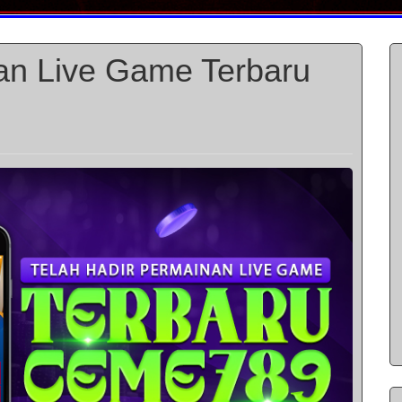
an Live Game Terbaru