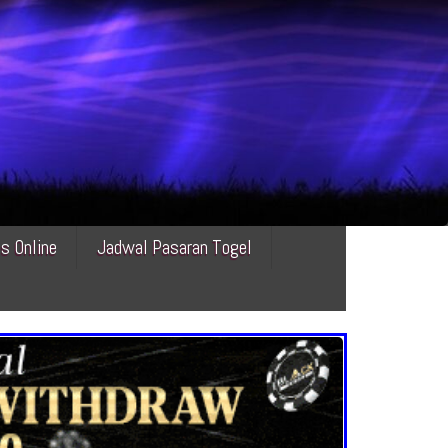
is Online
Jadwal Pasaran Togel