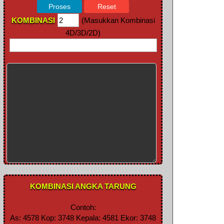
KOMBINASI
(Masukkan Kombinasi
4D/3D/2D)
KOMBINASI ANGKA TARUNG
Contoh:
As: 4578 Kop: 3748 Kepala: 4581 Ekor: 3748