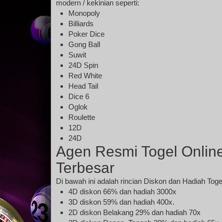
modern / kekinian seperti:
Monopoly
Billiards
Poker Dice
Gong Ball
Suwit
24D Spin
Red White
Head Tail
Dice 6
Oglok
Roulette
12D
24D
Agen Resmi Togel Onlin
Terbesar
Di bawah ini adalah rincian Diskon dan Hadiah Toge
4D diskon 66% dan hadiah 3000x
3D diskon 59% dan hadiah 400x.
2D diskon Belakang 29% dan hadiah 70x