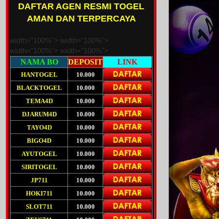
DAFTAR AGEN RESMI TOGEL
AMAN DAN TERPERCAYA
width="100%"> width="100%">
width="100%"> width="100%">
NAMA BO
DEPOSIT
LINK
HANTOGEL
10.000
BLACKTOGEL
10.000
TEMA4D
10.000
DJARUM4D
10.000
TAYO4D
10.000
BIGO4D
10.000
AYUTOGEL
10.000
SIRITOGEL
10.000
JP711
10.000
HOKI711
10.000
SLOT711
10.000