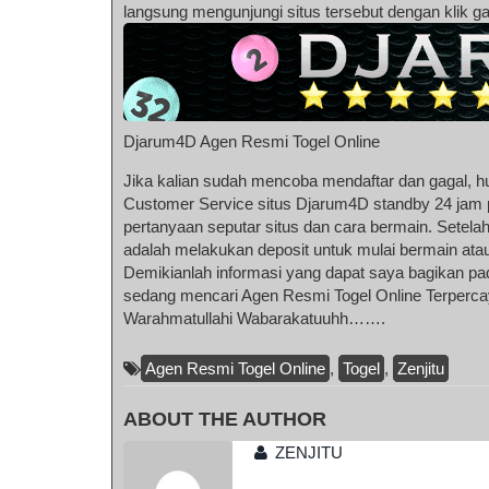
langsung mengunjungi situs tersebut dengan klik ga
Djarum4D Agen Resmi Togel Online
Jika kalian sudah mencoba mendaftar dan gagal, hub
Customer Service situs Djarum4D standby 24 jam p
pertanyaan seputar situs dan cara bermain. Setela
adalah melakukan deposit untuk mulai bermain ata
Demikianlah informasi yang dapat saya bagikan pada
sedang mencari Agen Resmi Togel Online Terperc
Warahmatullahi Wabarakatuuhh…….
Agen Resmi Togel Online
,
Togel
,
Zenjitu
ABOUT THE AUTHOR
ZENJITU