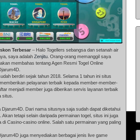
iskon Terbesar
– Halo Togellers sebangsa dan setanah air
aya, saya adalah
Zenjitu
. Orang-orang memanggil saya
aya akan membahas tentang Agen Resmi Togel Online
 Djarum4D.
dah berdiri sejak tahun 2018. Selama 1 tahun ini situs
an memberikan pelayanan terbaik kepada member-member-
ar menjadi member juga diberikan servis layanan terbaik
 situs.
ama Djarum4D. Dari nama situsnya saja sudah dapat diketahui
kan tetapi selain daripada permainan togel, situs ini juga
 di Casino-casino online. Salah satu permainan yang paling
s Djarum4D juga menyediakan berbagai jenis live game