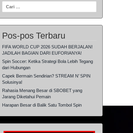
Cari
untuk:
Pos-pos Terbaru
FIFA WORLD CUP 2026 SUDAH BERJALAN!
JADILAH BAGIAN DARI EUFORIANYA!
Spin Soccer: Ketika Strategi Bola Lebih Tegang
dari Hubungan
Capek Bermain Sendirian? STREAM N’ SPIN
Solusinya!
Rahasia Menang Besar di SBOBET yang
Jarang Diketahui Pemain
Harapan Besar di Balik Satu Tombol Spin