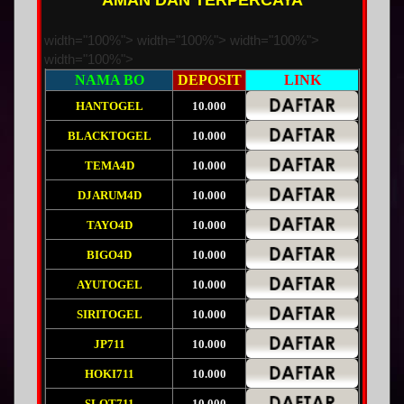
AMAN DAN TERPERCAYA
width="100%"> width="100%"> width="100%">
width="100%">
NAMA BO
DEPOSIT
LINK
HANTOGEL
10.000
BLACKTOGEL
10.000
TEMA4D
10.000
DJARUM4D
10.000
TAYO4D
10.000
BIGO4D
10.000
AYUTOGEL
10.000
SIRITOGEL
10.000
JP711
10.000
HOKI711
10.000
SLOT711
10.000