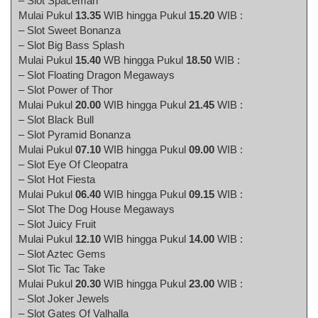
– Slot Spaceman
Mulai Pukul
13.35
WIB hingga Pukul
15.20
WIB :
– Slot Sweet Bonanza
– Slot Big Bass Splash
Mulai Pukul
15.40
WB hingga Pukul
18.50
WIB :
– Slot Floating Dragon Megaways
– Slot Power of Thor
Mulai Pukul
20.00
WIB hingga Pukul
21.45
WIB :
– Slot Black Bull
– Slot Pyramid Bonanza
Mulai Pukul
07.10
WIB hingga Pukul
09.00
WIB :
– Slot Eye Of Cleopatra
– Slot Hot Fiesta
Mulai Pukul
06.40
WIB hingga Pukul
09.15
WIB :
– Slot The Dog House Megaways
– Slot Juicy Fruit
Mulai Pukul
12.10
WIB hingga Pukul
14.00
WIB :
– Slot Aztec Gems
– Slot Tic Tac Take
Mulai Pukul
20.30
WIB hingga Pukul
23.00
WIB :
– Slot Joker Jewels
– Slot Gates Of Valhalla