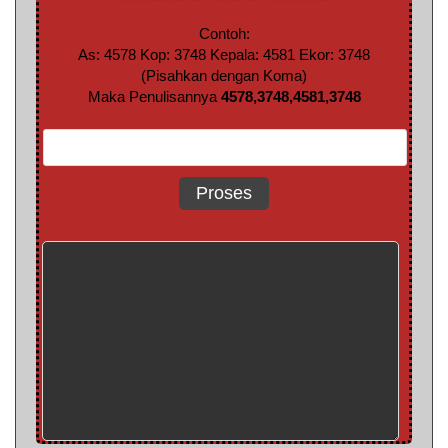
Contoh:
As: 4578 Kop: 3748 Kepala: 4581 Ekor: 3748
(Pisahkan dengan Koma)
Maka Penulisannya
4578,3748,4581,3748