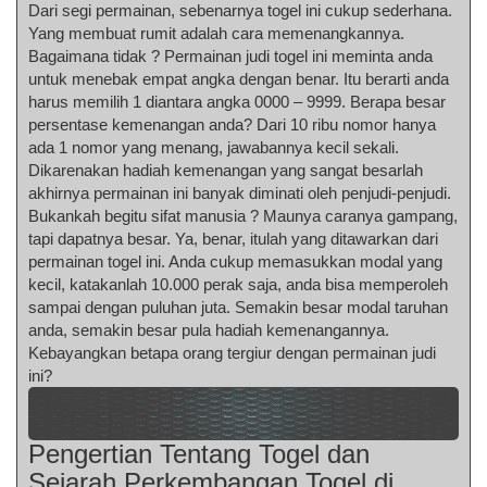
Dari segi permainan, sebenarnya togel ini cukup sederhana.
Yang membuat rumit adalah cara memenangkannya.
Bagaimana tidak ? Permainan judi togel ini meminta anda
untuk menebak empat angka dengan benar. Itu berarti anda
harus memilih 1 diantara angka 0000 – 9999. Berapa besar
persentase kemenangan anda? Dari 10 ribu nomor hanya
ada 1 nomor yang menang, jawabannya kecil sekali.
Dikarenakan hadiah kemenangan yang sangat besarlah
akhirnya permainan ini banyak diminati oleh penjudi-penjudi.
Bukankah begitu sifat manusia ? Maunya caranya gampang,
tapi dapatnya besar. Ya, benar, itulah yang ditawarkan dari
permainan togel ini. Anda cukup memasukkan modal yang
kecil, katakanlah 10.000 perak saja, anda bisa memperoleh
sampai dengan puluhan juta. Semakin besar modal taruhan
anda, semakin besar pula hadiah kemenangannya.
Kebayangkan betapa orang tergiur dengan permainan judi
ini?
Pengertian Tentang Togel dan
Sejarah Perkembangan Togel di