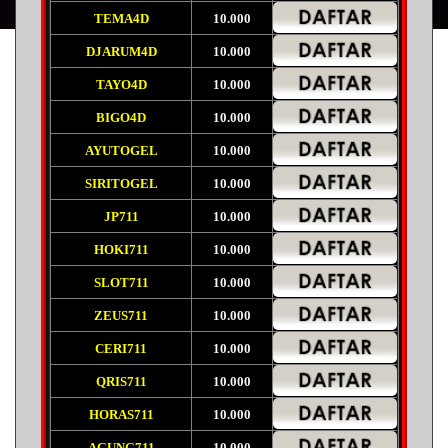
TEMA4D
10.000
DJARUM4D
10.000
TAYO4D
10.000
BIGO4D
10.000
AYUTOGEL
10.000
SIRITOGEL
10.000
JP711
10.000
HOKI711
10.000
SLOT711
10.000
ZEUS711
10.000
CERI711
10.000
QRIS711
10.000
HORAS711
10.000
AGUNG711
10.000