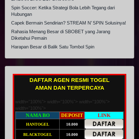
Spin Soccer: Ketika Strategi Bola Lebih Tegang dari
Hubungan
Capek Bermain Sendirian? STREAM N’ SPIN Solusinya!
Rahasia Menang Besar di SBOBET yang Jarang
Diketahui Pemain
Harapan Besar di Balik Satu Tombol Spin
DAFTAR AGEN RESMI TOGEL
AMAN DAN TERPERCAYA
width="100%"> width="100%"> width="100%">
width="100%">
NAMA BO
DEPOSIT
LINK
HANTOGEL
10.000
BLACKTOGEL
10.000