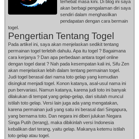
terhebat masa kini. Di blog ini saya
akan berbagi pengalaman diri saya
sendiri dalam menghasilkan
pendapatan dengan cara bermain
togel.
Pengertian Tentang Togel
Pada artikel ini, saya akan menjelaskan sedikit tentang
permainan togel terlebih dahulu. Apa itu togel ? Bagaimana
cara kerjanya ? Dan apa perbedaan antara togel online
dengan togel darat ? Nah pada kesempatan kali ini, Sifu Zen
akan menjelaskan lebih dalam tentang permainan togel.
Judi togel berasal dari nama toto gelap yang kemudian
disingkat menjadi togel. Konon katanya, asal-usul nama ini
pun bervariasi. Namun katanya, karena judi toto ini banyak
dilakukan di tempat yang gelap-gelap, dari situlah muncul
istilah toto gelap. Versi lain juga ada yang mengatakan,
karena permainan judi yang satu ini berasal dari Singapura,
yang bernama toto. Dan negara ini diberi julukan Negara
Singa Putih (terang), maka dibikinlah versi Indonesia
kebalikan dari terang, yaitu gelap. Makanya ketemu istilah
toto gelap atau togel.