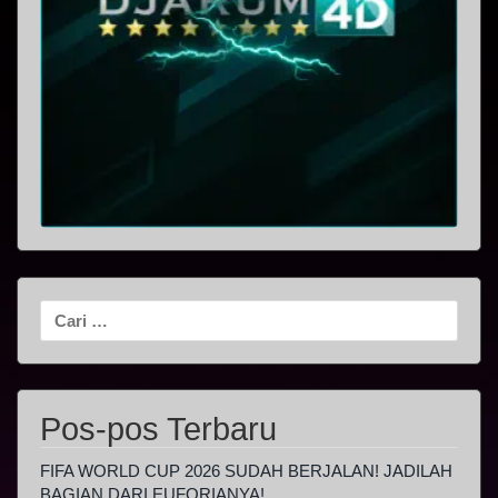
Cari
untuk:
Pos-pos Terbaru
FIFA WORLD CUP 2026 SUDAH BERJALAN! JADILAH
BAGIAN DARI EUFORIANYA!