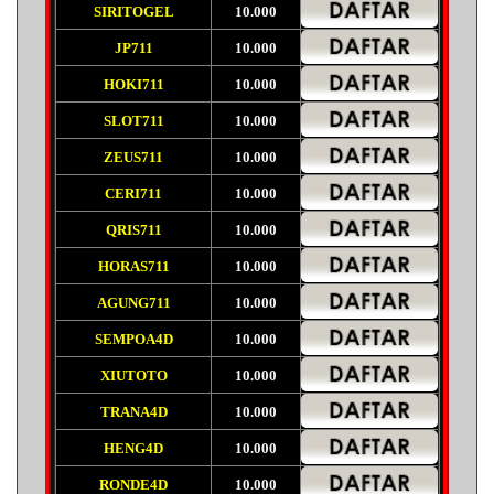
SIRITOGEL
10.000
JP711
10.000
HOKI711
10.000
SLOT711
10.000
ZEUS711
10.000
CERI711
10.000
QRIS711
10.000
HORAS711
10.000
AGUNG711
10.000
SEMPOA4D
10.000
XIUTOTO
10.000
TRANA4D
10.000
HENG4D
10.000
RONDE4D
10.000