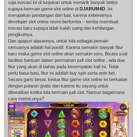
saja inovasi ini di tunjukan untuk menarik banyak bettor
supaya bermain game slot online di
DJARUM4D
. Ini
merupakan pandangan dari luar, karena sebenarnya
developer slot online resmi berlomba – lomba membuat
inovasi baru supaya tidak kalah saing dan kehilangan
pengikutnya.
Dan apapun alasannya, untuk kita sebagai pemain
semuanya adalah hal positif. Karena semakin banyak fitur
baru maka game slot online akan semakin seru. Bicara soal
fasilitas bantuan dalam permainan judi slot online , ada dua
fitur yang akan di bahas pada kesempatan kali ini. Tidak
perlu basa-basi, fitur ini adalah buy spin serta ante bet.
Secara garis besar, kedua fitur game slot online ini berkaitan
dengan putaran gratis dan karena itu sayang untuk
dilewatkan ketika kita bermain judi slot. Namun bagaimana
cara memicunya?