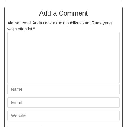
Add a Comment
Alamat email Anda tidak akan dipublikasikan.
Ruas yang
wajib ditandai
*