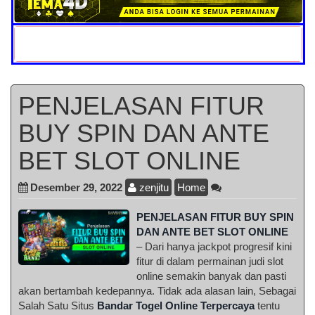
PENJELASAN FITUR
BUY SPIN DAN ANTE
BET SLOT ONLINE
Desember 29, 2022
zenjitu
Home
PENJELASAN FITUR BUY SPIN
DAN ANTE BET SLOT ONLINE
– Dari hanya jackpot progresif kini
fitur di dalam permainan judi slot
online semakin banyak dan pasti
akan bertambah kedepannya. Tidak ada alasan lain, Sebagai
Salah Satu Situs
Bandar Togel Online Terpercaya
tentu