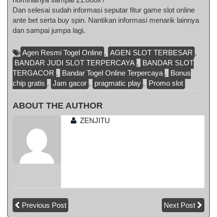
Dan selesai sudah informasi seputar fitur game slot online
ante bet serta buy spin. Nantikan informasi menarik lainnya
dan sampai jumpa lagi.
Agen Resmi Togel Online
,
AGEN SLOT TERBESAR
,
BANDAR JUDI SLOT TERPERCAYA
,
BANDAR SLOT
TERGACOR
,
Bandar Togel Online Terpercaya
,
Bonus
chip gratis
,
Jam gacor
,
pragmatic play
,
Promo slot
ABOUT THE AUTHOR
ZENJITU
Previous Post
Next Post