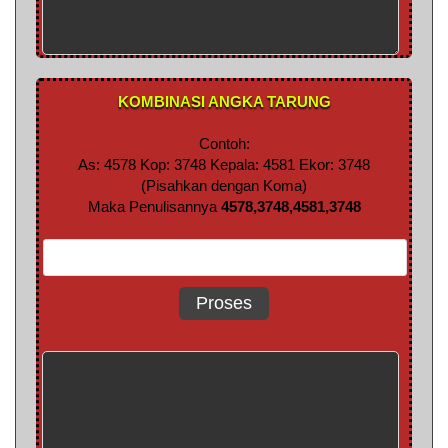
KOMBINASI ANGKA TARUNG
Contoh:
As: 4578 Kop: 3748 Kepala: 4581 Ekor: 3748
(Pisahkan dengan Koma)
Maka Penulisannya
4578,3748,4581,3748