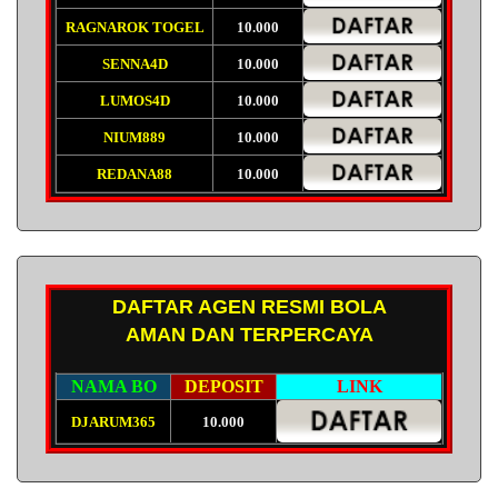
RAGNAROK TOGEL
10.000
SENNA4D
10.000
LUMOS4D
10.000
NIUM889
10.000
REDANA88
10.000
DAFTAR AGEN RESMI BOLA
AMAN DAN TERPERCAYA
NAMA BO
DEPOSIT
LINK
DJARUM365
10.000