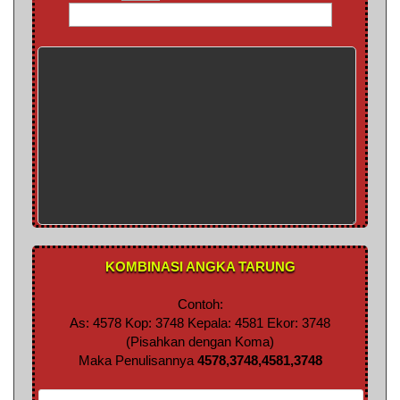
KOMBINASI ANGKA TARUNG
Contoh:
As: 4578 Kop: 3748 Kepala: 4581 Ekor: 3748
(Pisahkan dengan Koma)
Maka Penulisannya
4578,3748,4581,3748