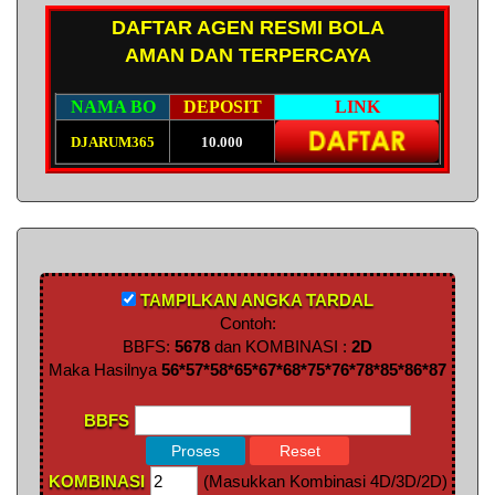
DAFTAR AGEN RESMI BOLA
AMAN DAN TERPERCAYA
NAMA BO
DEPOSIT
LINK
DJARUM365
10.000
TAMPILKAN ANGKA TARDAL
Contoh:
BBFS:
5678
dan KOMBINASI :
2D
Maka Hasilnya
56*57*58*65*67*68*75*76*78*85*86*87
BBFS
KOMBINASI
(Masukkan Kombinasi 4D/3D/2D)