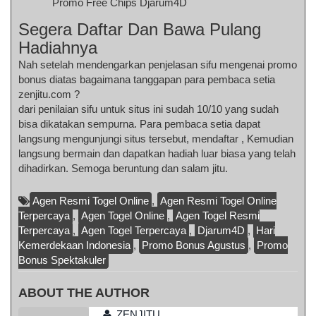
Promo Free Chips Djarum4D
Segera Daftar Dan Bawa Pulang
Hadiahnya
Nah setelah mendengarkan penjelasan sifu mengenai promo
bonus diatas bagaimana tanggapan para pembaca setia
zenjitu.com ?
dari penilaian sifu untuk situs ini sudah 10/10 yang sudah
bisa dikatakan sempurna. Para pembaca setia dapat
langsung mengunjungi situs tersebut, mendaftar , Kemudian
langsung bermain dan dapatkan hadiah luar biasa yang telah
dihadirkan. Semoga beruntung dan salam jitu.
Agen Resmi Togel Online
,
Agen Resmi Togel Online
Terpercaya
,
Agen Togel Online
,
Agen Togel Resmi
Terpercaya
,
Agen Togel Terpercaya
,
Djarum4D
,
Hari
Kemerdekaan Indonesia
,
Promo Bonus Agustus
,
Promo
Bonus Spektakuler
ABOUT THE AUTHOR
ZENJITU