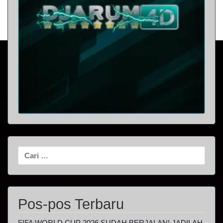
Cari
untuk:
Pos-pos Terbaru
FIFA WORLD CUP 2026 SUDAH BERJALAN! JADILAH