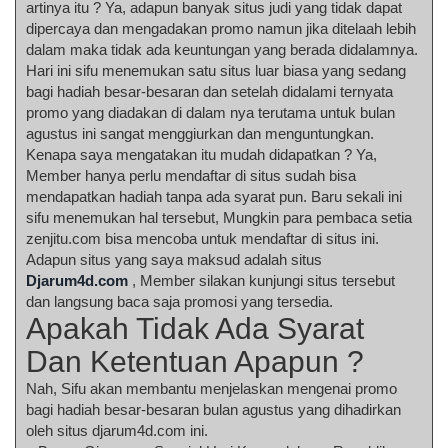
artinya itu ? Ya, adapun banyak situs judi yang tidak dapat
dipercaya dan mengadakan promo namun jika ditelaah lebih
dalam maka tidak ada keuntungan yang berada didalamnya.
Hari ini sifu menemukan satu situs luar biasa yang sedang
bagi hadiah besar-besaran dan setelah didalami ternyata
promo yang diadakan di dalam nya terutama untuk bulan
agustus ini sangat menggiurkan dan menguntungkan.
Kenapa saya mengatakan itu mudah didapatkan ? Ya,
Member hanya perlu mendaftar di situs sudah bisa
mendapatkan hadiah tanpa ada syarat pun. Baru sekali ini
sifu menemukan hal tersebut, Mungkin para pembaca setia
zenjitu.com bisa mencoba untuk mendaftar di situs ini.
Adapun situs yang saya maksud adalah situs
Djarum4d.com
, Member silakan kunjungi situs tersebut
dan langsung baca saja promosi yang tersedia.
Apakah Tidak Ada Syarat
Dan Ketentuan Apapun ?
Nah, Sifu akan membantu menjelaskan mengenai promo
bagi hadiah besar-besaran bulan agustus yang dihadirkan
oleh situs djarum4d.com ini.