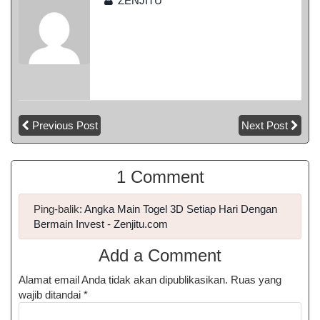
ZENJITU
Previous Post
Next Post
1 Comment
Ping-balik:
Angka Main Togel 3D Setiap Hari Dengan
Bermain Invest - Zenjitu.com
Add a Comment
Alamat email Anda tidak akan dipublikasikan.
Ruas yang
wajib ditandai
*