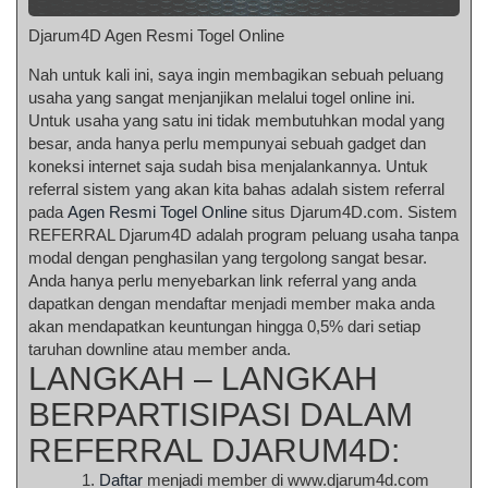
Djarum4D Agen Resmi Togel Online
Nah untuk kali ini, saya ingin membagikan sebuah peluang
usaha yang sangat menjanjikan melalui togel online ini.
Untuk usaha yang satu ini tidak membutuhkan modal yang
besar, anda hanya perlu mempunyai sebuah gadget dan
koneksi internet saja sudah bisa menjalankannya. Untuk
referral sistem yang akan kita bahas adalah sistem referral
pada
Agen Resmi Togel Online
situs Djarum4D.com. Sistem
REFERRAL Djarum4D adalah program peluang usaha tanpa
modal dengan penghasilan yang tergolong sangat besar.
Anda hanya perlu menyebarkan link referral yang anda
dapatkan dengan mendaftar menjadi member maka anda
akan mendapatkan keuntungan hingga 0,5% dari setiap
taruhan downline atau member anda.
LANGKAH – LANGKAH
BERPARTISIPASI DALAM
REFERRAL DJARUM4D:
Daftar
menjadi member di www.djarum4d.com