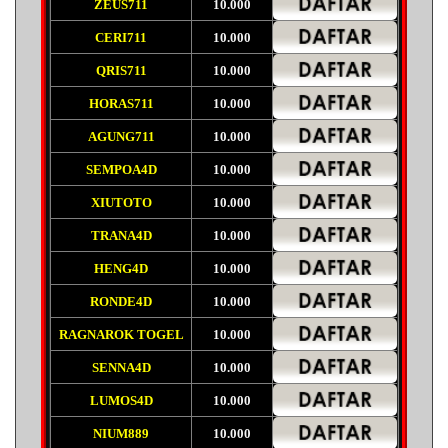
ZEUS711
10.000
CERI711
10.000
QRIS711
10.000
HORAS711
10.000
AGUNG711
10.000
SEMPOA4D
10.000
XIUTOTO
10.000
TRANA4D
10.000
HENG4D
10.000
RONDE4D
10.000
RAGNAROK TOGEL
10.000
SENNA4D
10.000
LUMOS4D
10.000
NIUM889
10.000