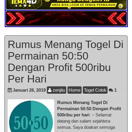
Rumus Menang Togel Di
Permainan 50:50
Dengan Profit 500ribu
Per Hari
Januari 26, 2019
zenjitu
Home
Togel Colok
1
Rumus Menang Togel Di
Permainan 50:50 Dengan Profit
500ribu per hari
– Selamat
datang dan salam sejahtera
semua. Saya doakan semoga