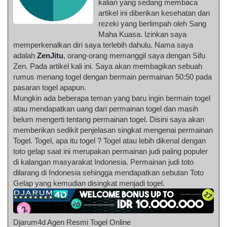
kalian yang sedang membaca
artikel ini diberikan kesehatan dan
rezeki yang berlimpah oleh Sang
Maha Kuasa. Izinkan saya
memperkenalkan diri saya terlebih dahulu. Nama saya
adalah
ZenJitu
, orang-orang memanggil saya dengan Sifu
Zen. Pada artikel kali ini. Saya akan membagikan sebuah
rumus menang togel dengan bermain permainan 50:50 pada
pasaran togel apapun.
Mungkin ada beberapa teman yang baru ingin bermain togel
atau mendapatkan uang dari permainan togel dan masih
belum mengerti tentang permainan togel. Disini saya akan
memberikan sedikit penjelasan singkat mengenai permainan
Togel. Togel, apa itu togel ? Togel atau lebih dikenal dengan
toto gelap saat ini merupakan permainan judi paling populer
di kalangan masyarakat Indonesia. Permainan judi toto
dilarang di Indonesia sehingga mendapatkan sebutan Toto
Gelap yang kemudian disingkat menjadi togel.
Djarum4d Agen Resmi Togel Online