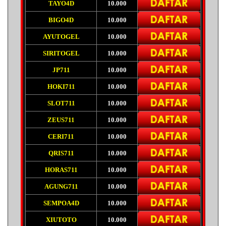
TAYO4D
10.000
BIGO4D
10.000
AYUTOGEL
10.000
SIRITOGEL
10.000
JP711
10.000
HOKI711
10.000
SLOT711
10.000
ZEUS711
10.000
CERI711
10.000
QRIS711
10.000
HORAS711
10.000
AGUNG711
10.000
SEMPOA4D
10.000
XIUTOTO
10.000