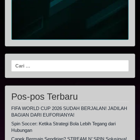
Cari
untuk:
Pos-pos Terbaru
FIFA WORLD CUP 2026 SUDAH BERJALAN! JADILAH
BAGIAN DARI EUFORIANYA!
Spin Soccer: Ketika Strategi Bola Lebih Tegang dari
Hubungan
Capek Bermain Sendirian? STREAM N’ SPIN Solusinya!