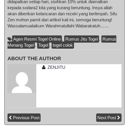
didapatkan setiap hari, sisihkan 10% untuk diamalkan
kepada sodara2 kita yang kurang beruntung. Insya allah
akan diberikan kelancaran dan rezeki yang berlimpah. Sifu
Zen mohon pamit dari artikel kali ini, semoga beruntung!
Wassalamualaikum Warahmatullahi Wabarakatuh……
Agen Resmi Togel Online
,
Rumus Jitu Togel
,
Rumus
Menang Togel
,
Togel
,
togel colok
ABOUT THE AUTHOR
ZENJITU
Previous Post
Next Post