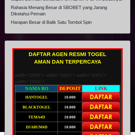
Rahasia Menang Besar di SBOBET yang Jarang
Diketahui Pemain
Harapan Besar di Balik Satu Tombol Spin
DAFTAR AGEN RESMI TOGEL
AMAN DAN TERPERCAYA
width="100%"> width="100%"> width="100%">
width="100%">
NAMA BO
DEPOSIT
LINK
HANTOGEL
10.000
BLACKTOGEL
10.000
TEMA4D
10.000
DJARUM4D
10.000