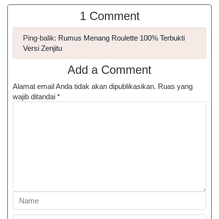
1 Comment
Ping-balik:
Rumus Menang Roulette 100% Terbukti
Versi Zenjitu
Add a Comment
Alamat email Anda tidak akan dipublikasikan.
Ruas yang
wajib ditandai
*