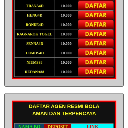
TRANA4D
10.000
HENG4D
10.000
RONDE4D
10.000
RAGNAROK TOGEL
10.000
SENNA4D
10.000
LUMOS4D
10.000
NIUM889
10.000
REDANA88
10.000
DAFTAR AGEN RESMI BOLA
AMAN DAN TERPERCAYA
NAMA BO
DEPOSIT
LINK