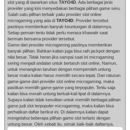
slot yang di tawarkan situs
TAYO4D
. Ada berbagai jenis
provider yang kini menyediakan berbagai pilihan game seru.
Salah satu pilihan terbaik yaitu provider slot online
microgaming yang ada di
TAYO4D
. Provider tersebut
pastinya memberikan banyak keuntungan di dalamnya.
Setiap pemain tentu tidak perlu merasa khawatir saat
bermain bersama provider tersebut.
Game dari provider microgaming pastinya memberikan
banyak pilihan. Bahkan kalian juga bisa raih jackpot dengan
nilai besar. Tidak heran jika sampai saat ini microgaming
sering menjadi andalan untuk bertaruh slot online. Namun,
untuk menangkan taruhan dengan memperoleh untung
besar maka kalian harus memilih secara tepat. Dari ratusan
game-game dari provider slot online microgaming, maka
pastikan memilih game-game yang terpopuler. Tentu saja
kalian bisa meraih untung berkali-kali lipat di dalamnya.
Supaya kalian tidak kesulitan untuk memilih berbagai pilihan
game judi slot terpopuler microgaming, maka kalian bisa
perhatikan daftar berikut ini. Di dalamnya kalian dapat
mengetahui beberapa pilihan game slot terlaris dengan
untung besar. Oleh sebab itu, simak baik-baik daftarnya.