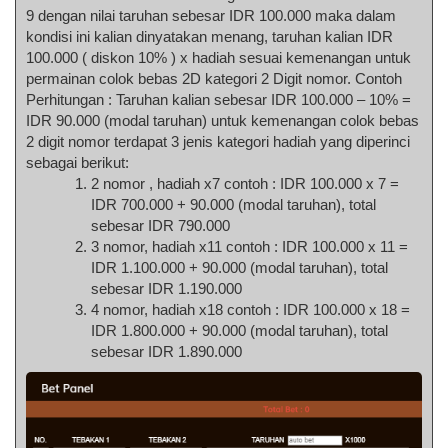
9 dengan nilai taruhan sebesar IDR 100.000 maka dalam
kondisi ini kalian dinyatakan menang, taruhan kalian IDR
100.000 ( diskon 10% ) x hadiah sesuai kemenangan untuk
permainan colok bebas 2D kategori 2 Digit nomor. Contoh
Perhitungan : Taruhan kalian sebesar IDR 100.000 – 10% =
IDR 90.000 (modal taruhan) untuk kemenangan colok bebas
2 digit nomor terdapat 3 jenis kategori hadiah yang diperinci
sebagai berikut:
2 nomor , hadiah x7 contoh : IDR 100.000 x 7 =
IDR 700.000 + 90.000 (modal taruhan), total
sebesar IDR 790.000
3 nomor, hadiah x11 contoh : IDR 100.000 x 11 =
IDR 1.100.000 + 90.000 (modal taruhan), total
sebesar IDR 1.190.000
4 nomor, hadiah x18 contoh : IDR 100.000 x 18 =
IDR 1.800.000 + 90.000 (modal taruhan), total
sebesar IDR 1.890.000