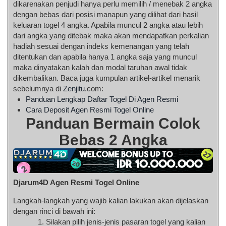
dikarenakan penjudi hanya perlu memilih / menebak 2 angka
dengan bebas dari posisi manapun yang dilihat dari hasil
keluaran togel 4 angka. Apabila muncul 2 angka atau lebih
dari angka yang ditebak maka akan mendapatkan perkalian
hadiah sesuai dengan indeks kemenangan yang telah
ditentukan dan apabila hanya 1 angka saja yang muncul
maka dinyatakan kalah dan modal taruhan awal tidak
dikembalikan. Baca juga kumpulan artikel-artikel menarik
sebelumnya di
Zenjitu
.com:
Panduan Lengkap Daftar Togel Di Agen Resmi
Cara Deposit Agen Resmi Togel Online
Panduan Bermain Colok
Bebas 2 Angka
Djarum4D Agen Resmi Togel Online
Langkah-langkah yang wajib kalian lakukan akan dijelaskan
dengan rinci di bawah ini:
Silakan pilih jenis-jenis pasaran togel yang kalian