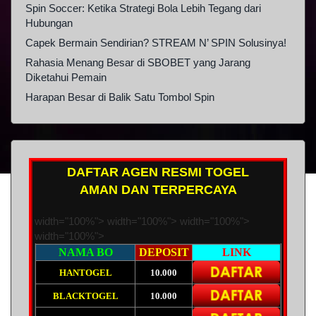
Spin Soccer: Ketika Strategi Bola Lebih Tegang dari
Hubungan
Capek Bermain Sendirian? STREAM N’ SPIN Solusinya!
Rahasia Menang Besar di SBOBET yang Jarang
Diketahui Pemain
Harapan Besar di Balik Satu Tombol Spin
DAFTAR AGEN RESMI TOGEL
AMAN DAN TERPERCAYA
width="100%"> width="100%"> width="100%">
width="100%">
NAMA BO
DEPOSIT
LINK
HANTOGEL
10.000
BLACKTOGEL
10.000