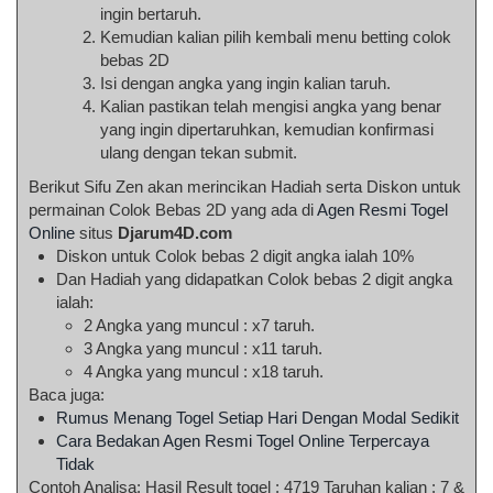
ingin bertaruh.
Kemudian kalian pilih kembali menu betting colok
bebas 2D
Isi dengan angka yang ingin kalian taruh.
Kalian pastikan telah mengisi angka yang benar
yang ingin dipertaruhkan, kemudian konfirmasi
ulang dengan tekan submit.
Berikut Sifu Zen akan merincikan Hadiah serta Diskon untuk
permainan Colok Bebas 2D yang ada di
Agen Resmi Togel
Online
situs
Djarum4D.com
Diskon untuk Colok bebas 2 digit angka ialah 10%
Dan Hadiah yang didapatkan Colok bebas 2 digit angka
ialah:
2 Angka yang muncul : x7 taruh.
3 Angka yang muncul : x11 taruh.
4 Angka yang muncul : x18 taruh.
Baca juga:
Rumus Menang Togel Setiap Hari Dengan Modal Sedikit
Cara Bedakan Agen Resmi Togel Online Terpercaya
Tidak
Contoh Analisa: Hasil Result togel : 4719 Taruhan kalian : 7 &