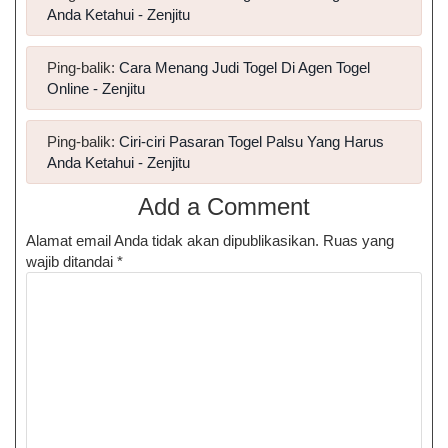
Anda Ketahui - Zenjitu
Ping-balik:
Cara Menang Judi Togel Di Agen Togel
Online - Zenjitu
Ping-balik:
Ciri-ciri Pasaran Togel Palsu Yang Harus
Anda Ketahui - Zenjitu
Add a Comment
Alamat email Anda tidak akan dipublikasikan.
Ruas yang
wajib ditandai
*