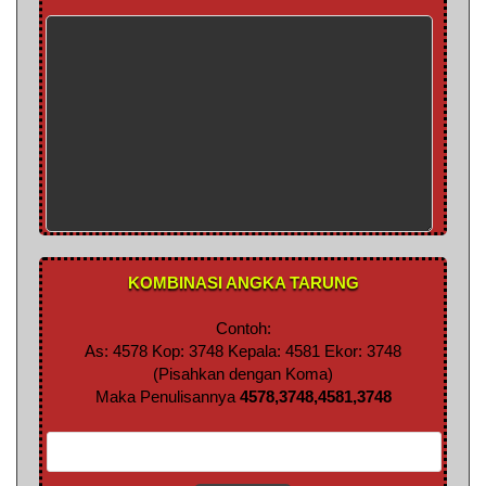
KOMBINASI ANGKA TARUNG
Contoh:
As: 4578 Kop: 3748 Kepala: 4581 Ekor: 3748
(Pisahkan dengan Koma)
Maka Penulisannya
4578,3748,4581,3748